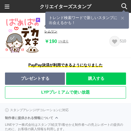
クリエイターズスタンプ
トレンド検索ワードで新しいスタンプに
出会えるかも！
ハッピーばあば♡デカ文字
レムリン
￥190
510
1%還元
PayPay決済が利用できるようになりました
プレゼントする
購入する
LYPプレミアムで使い放題
スタンプアレンジ/デコレーションに対応
制作者に提供される情報について
LINEヤフー株式会社はスタンプ/絵文字/着せかえ制作者への売上レポートの提供の
ために、お客様の購入情報を利用します。