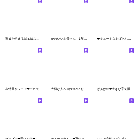
家族と使えるばぁばスタンプ３
かわいいお母さん 1年中使える♡
❤️キュートなおばあちゃん11❤️
表情豊かシニア❤デカ文字❤使える♪見やすい
大切な人へ♪かわいいおばあちゃんの日常☆
ばぁばの❤︎大きな字で眼に優しいスタンプ
ばぁばの❤︎思いやり❤︎スタンプ
ばぁばとわんこ❤︎夏休みスタンプ
シニア女性マダム達へ ほんの気持ち