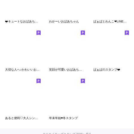
❤️キュートなおばあちゃん12❤️
わかーいおばあちゃん
ばぁばとわんこ❤︎LINE初心者スタンプ
大切な人へ♪かわいいおばあちゃんの日常2
笑顔が可愛いおばあちゃん
ばぁばのスタンプ❤️
あると便利♡大人シンプルスタンプ
年末年始♥冬スタンプ