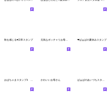
秋を感じる♥日常スタンプ
元気なポッチャリお母さん
❤︎ばぁばの夏休みスタンプ
おばちゃまスタンプ3 あいづち上手編
かわいいお母さん
ばぁばのあいづちスタンプ❤️