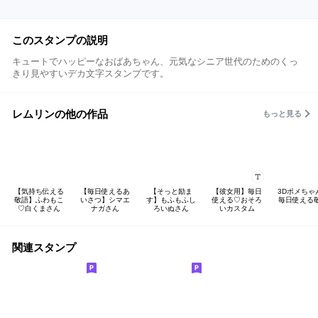
このスタンプの説明
キュートでハッピーなおばあちゃん、元気なシニア世代のためのくっ
きり見やすいデカ文字スタンプです。
レムリンの他の作品
もっと見る
【気持ち伝える
【毎日使えるあ
【そっと励ま
【彼女用】毎日
3Dポメちゃ
敬語】ふわもこ
いさつ】シマエ
す】もふもふし
使える♡おそろ
毎日使える
♡白くまさん
ナガさん
ろいぬさん
いカスタム
関連スタンプ