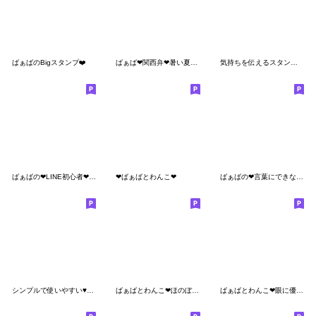
ばぁばのBigスタンプ❤️
ばぁば❤︎関西弁❤︎暑い夏のスタンプ
気持ちを伝えるスタンプ。No1
ばぁばの❤︎LINE初心者❤︎スタンプ
❤︎ばぁばとわんこ❤︎
ばぁばの❤︎言葉にできない❤︎擬音スタンプ
シンプルで使いやすい♥夏スタンプ
ばぁばとわんこ❤︎ほのぼのスタンプ
ばぁばとわんこ❤︎眼に優しいスタンプ