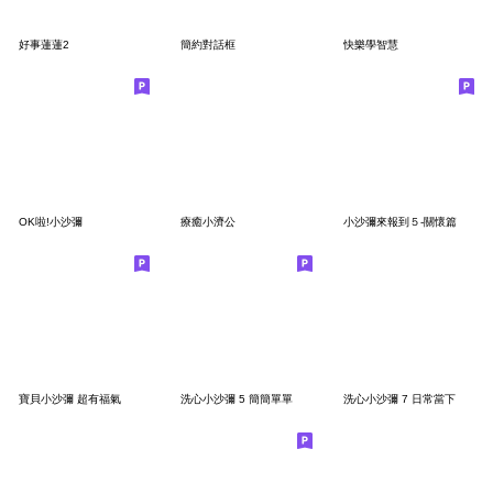
好事蓮蓮2
簡約對話框
快樂學智慧
OK啦!小沙彌
療癒小濟公
小沙彌來報到５-關懷篇
寶貝小沙彌 超有福氣
洗心小沙彌 5 簡簡單單
洗心小沙彌 7 日常當下