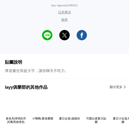
layy bigwords1090412
注意事項
檢舉
貼圖說明
厚道書生與超大字，讓你聊天不吃力。
layy俱樂部的其他作品
顯示更多
黃色毛球球的浮
小鴨鴨-要保重喔
夏日女孩-謝謝你
可愛白貴賓大貼
夏日小女孩
誇萬用表情包
圖
圖