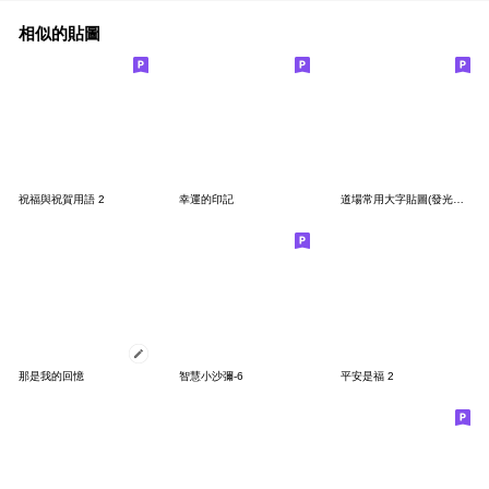
相似的貼圖
祝福與祝賀用語 2
幸運的印記
道場常用大字貼圖(發光版) Part.1
那是我的回憶
智慧小沙彌-6
平安是福 2