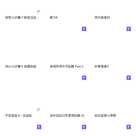
智慧小沙彌-7-創意訊息貼圖
暖力9
明天會更好
洗心小沙彌 6 節慶祝福
道場常用大字貼圖 Part.2
好事蓮蓮3
平安是福 8 - 訊息貼
花卉花語日常實用貼圖 01
好話是寶小濟寶