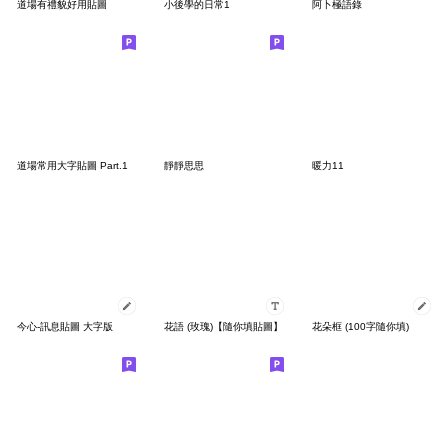
道場有禮貌好用貼圖
小後學的日常1
阿卜極語錄
道場常用大字貼圖 Part.1
靜靜思思
暖力11
今心-訊息貼圖 大字版
花語 (玫瑰)【隨你填貼圖】
花朵框 (100字隨你填)