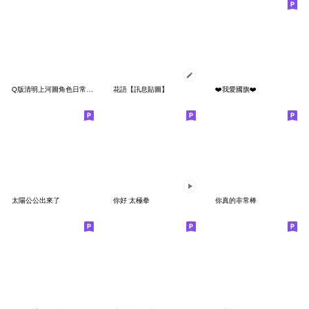
Q版清明上河圖角色日常貼圖
花語【訊息貼圖】
❤️我愛國旗❤️
太陽公公出來了
你好 太極拳
你真的非常棒