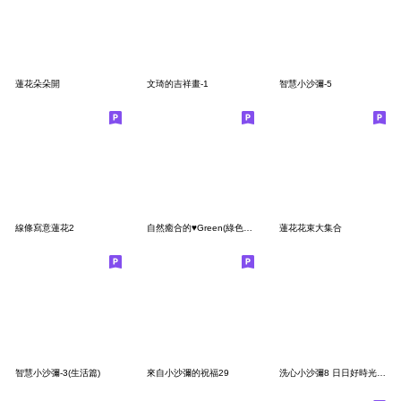
蓮花朵朵開
文琦的吉祥畫-1
智慧小沙彌-5
線條寫意蓮花2
自然癒合的♥Green(綠色)問候貼圓
蓮花花束大集合
智慧小沙彌-3(生活篇)
來自小沙彌的祝福29
洗心小沙彌8 日日好時光大貼圖