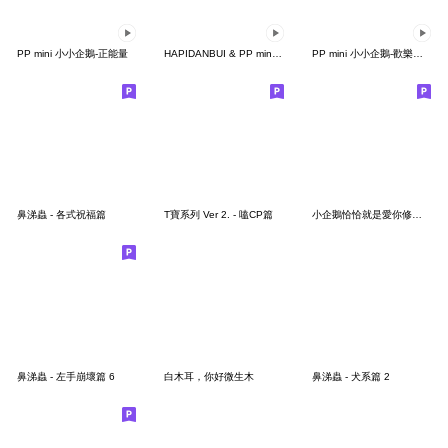
PP mini 小小企鵝-正能量
HAPIDANBUI & PP mini小小企鵝
PP mini 小小企鵝-歡樂動物園派對
鼻涕蟲 - 各式祝福篇
T寶系列 Ver 2. - 嗑CP篇
小企鵝恰恰就是愛你修正版
鼻涕蟲 - 左手崩壞篇 6
白木耳，你好微生木
鼻涕蟲 - 犬系篇 2