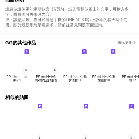
訊息貼讓你更能暢所欲言~購買前，請先預覽貼圖上的文字，可輸入多
字，購買後可再修改內容。
※「訊息貼圖」僅可於智慧手機的LINE 10.3.0以上版本的聊天室中使
用。關於最新系統環境需求，請前往常見問題頁面查詢。
GG的其他作品
顯示更多
PP mini 小小企
PP mini小小企
PP mini小小企鵝
PP mini小小企鵝
PP mini 
鵝 61
鵝-鵝們是好朋友
表情貼31
表情貼28
鵝 64
相似的貼圖