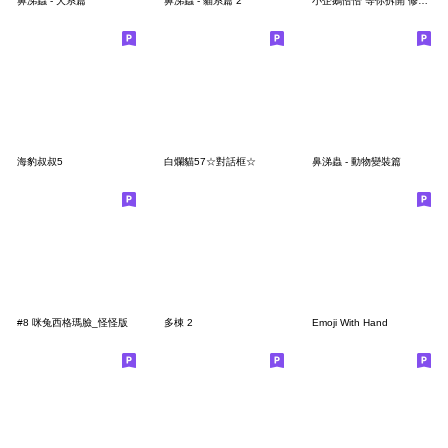
鼻涕蟲 - 犬系篇
鼻涕蟲 - 貓系篇 2
小企鵝恰恰 等你拆開 修正版
海豹叔叔5
白爛貓57☆對話框☆
鼻涕蟲 - 動物變裝篇
#8 咪兔西格瑪臉_怪怪版
多棟 2
Emoji With Hand