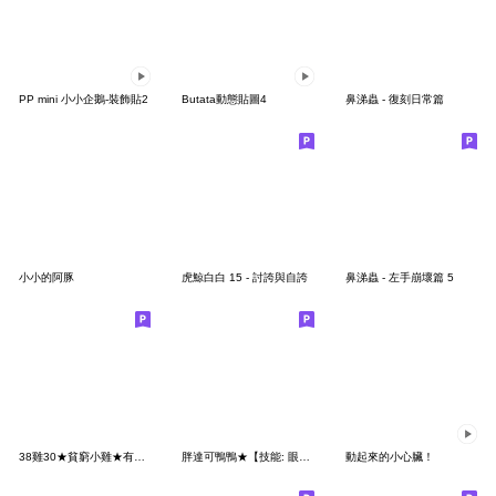
PP mini 小小企鵝-裝飾貼2
Butata動態貼圖4
鼻涕蟲 - 復刻日常篇
小小的阿豚
虎鯨白白 15 - 討誇與自誇
鼻涕蟲 - 左手崩壞篇 5
38雞30★貧窮小雞★有錢旅遊 沒錢夢遊
胖達可鴨鴨★【技能: 眼神給出去】
動起來的小心臟！