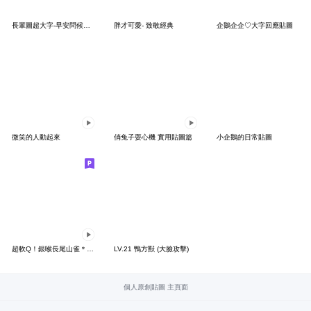
長輩圖超大字-早安問候圖-鳥語花香系列1
胖才可愛- 致敬經典
企鵝企企♡大字回應貼圖
微笑的人動起來
俏兔子耍心機 實用貼圖篇
小企鵝的日常貼圖
超軟Q！銀喉長尾山雀＊努力應援篇
LV.21 鴨方獸 (大臉攻擊)
個人原創貼圖 主頁面