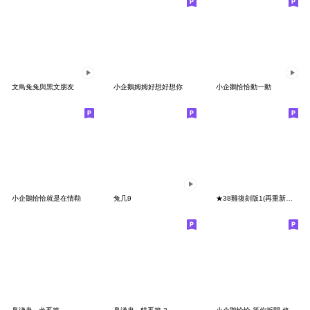
文鳥兔兔與黑文朋友
小企鵝姆姆好想好想你
小企鵝恰恰動一動
小企鵝恰恰就是在情勒
兔几9
★38雞復刻版1(再重新上架)★大膽鯛民★