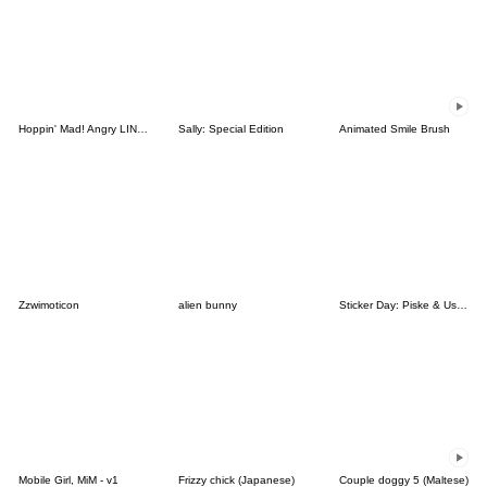
Hoppin' Mad! Angry LINE Characters
Sally: Special Edition
Animated Smile Brush
Zzwimoticon
alien bunny
Sticker Day: Piske & Usagi
Mobile Girl, MiM - v1
Frizzy chick (Japanese)
Couple doggy 5 (Maltese)