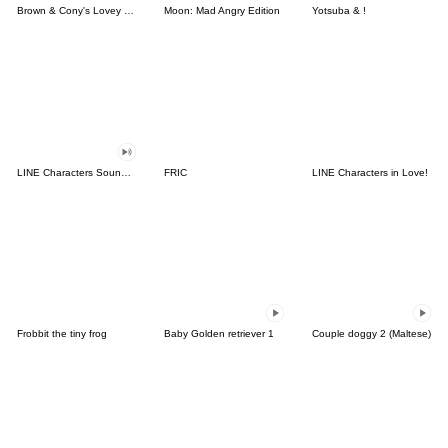
Brown & Cony's Lovey Dovey Date
Moon: Mad Angry Edition
Yotsuba & !
LINE Characters Sound Off!
FRIC
LINE Characters in Love!
Frobbit the tiny frog
Baby Golden retriever 1
Couple doggy 2 (Maltese)