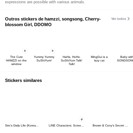
expressions are possible with various animals.
Outros stickers de hamzzi, songsong, Cherry-
Ver todos
blossom Girl, DDOMO
The Cute
Yummy Yummy
HaHa. HoHo.
MingGui is a
Baby wit
HAMZZI on the
SuShiYum!
SuShiYum Talk!
lazy cat
SONGSON
window
Talk!
Stickers similares
Siro's Daily Life (Korean&Japanese)
LINE Characters: Screen Hogs
Brown & Cony's Secret Date!