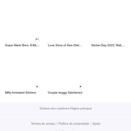
Super Mario Bros. 8-Bit Stickers
Love Story of Sea Otter Couple 2.0
Sticker Day 2022: Rabbit and Bear 100%
Miffy Animated Stickers
Couple doggy 5(retriever)
Stickers dos criadores Página principal
|
|
Termos de serviço
Política de privacidade
Ajuda