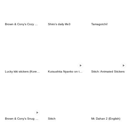
Brown & Cony's Cozy Winter Date
Shiro's daily life3
Tamagotchi!
Lucky kiki stickers (Korean&Japanese)
Kutsushita Nyanko on the Move
Stitch: Animated Stickers
Brown & Cony's Snug Winter Date
Stitch
Mr. Dahan 2 (English)