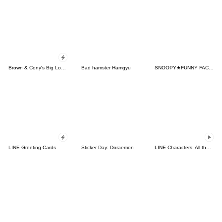
Brown & Cony's Big Love Stickers
Bad hamster Hamgyu
SNOOPY★FUNNY FACES
LINE Greeting Cards
Sticker Day: Doraemon
LINE Characters: All the Love