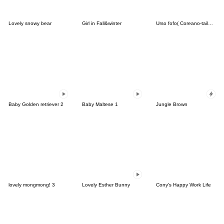
Lovely snowy bear
Girl in Fall&winter
Urso fofo( Coreano-tailandês)
Baby Golden retriever 2
Baby Maltese 1
Jungle Brown
lovely mongmong! 3
Lovely Esther Bunny
Cony's Happy Work Life