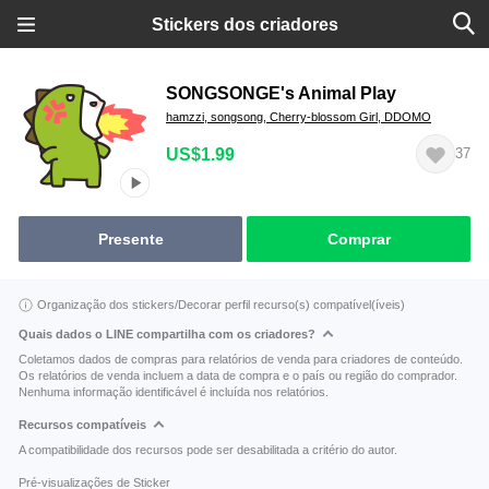
Stickers dos criadores
SONGSONGE's Animal Play
hamzzi, songsong, Cherry-blossom Girl, DDOMO
US$1.99
37
Presente
Comprar
Organização dos stickers/Decorar perfil recurso(s) compatível(íveis)
Quais dados o LINE compartilha com os criadores?
Coletamos dados de compras para relatórios de venda para criadores de conteúdo.
Os relatórios de venda incluem a data de compra e o país ou região do comprador.
Nenhuma informação identificável é incluída nos relatórios.
Recursos compatíveis
A compatibilidade dos recursos pode ser desabilitada a critério do autor.
Pré-visualizações de Sticker