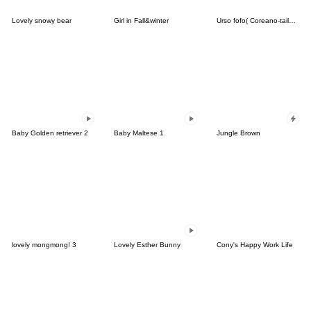
Lovely snowy bear
Girl in Fall&winter
Urso fofo( Coreano-tailandês)
Baby Golden retriever 2
Baby Maltese 1
Jungle Brown
lovely mongmong! 3
Lovely Esther Bunny
Cony's Happy Work Life