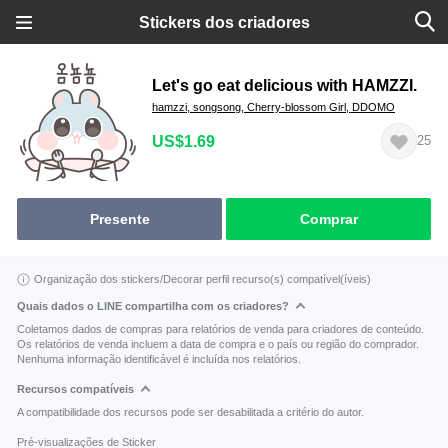
Stickers dos criadores
Let's go eat delicious with HAMZZI.
hamzzi, songsong, Cherry-blossom Girl, DDOMO
US$1.69
25
Presente
Comprar
Organização dos stickers/Decorar perfil recurso(s) compatível(íveis)
Quais dados o LINE compartilha com os criadores?
Coletamos dados de compras para relatórios de venda para criadores de conteúdo.
Os relatórios de venda incluem a data de compra e o país ou região do comprador.
Nenhuma informação identificável é incluída nos relatórios.
Recursos compatíveis
A compatibilidade dos recursos pode ser desabilitada a critério do autor.
Pré-visualizações de Sticker