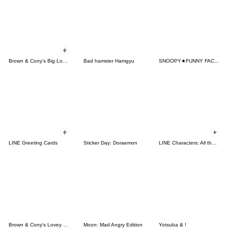
Brown & Cony's Big Love Stickers
Bad hamster Hamgyu
SNOOPY★FUNNY FACES
LINE Greeting Cards
Sticker Day: Doraemon
LINE Characters: All the Love
Brown & Cony's Lovey Dovey Date
Moon: Mad Angry Edition
Yotsuba & !