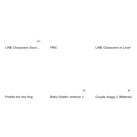
LINE Characters Sound Off!
FRIC
LINE Characters in Love!
Frobbit the tiny frog
Baby Golden retriever 1
Couple doggy 2 (Maltese)