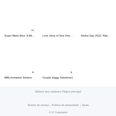
Super Mario Bros. 8-Bit Stickers
Love Story of Sea Otter Couple 2.0
Sticker Day 2022: Rabbit and Bear 100%
Miffy Animated Stickers
Couple doggy 5(retriever)
Stickers dos criadores Página principal
|
|
Termos de serviço
Política de privacidade
Ajuda
©
LY Corporation