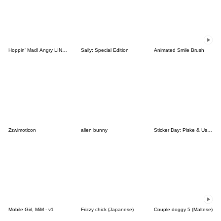
Hoppin' Mad! Angry LINE Characters
Sally: Special Edition
Animated Smile Brush
Zzwimoticon
alien bunny
Sticker Day: Piske & Usagi
Mobile Girl, MiM - v1
Frizzy chick (Japanese)
Couple doggy 5 (Maltese)