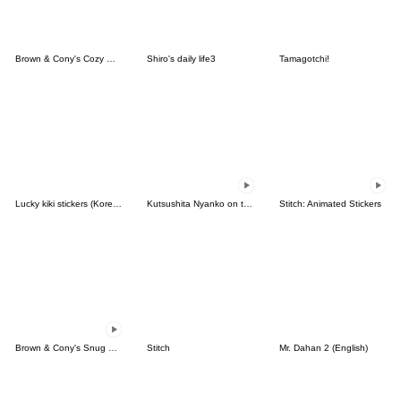
Brown & Cony's Cozy Winter Date
Shiro's daily life3
Tamagotchi!
Lucky kiki stickers (Korean&Japanese)
Kutsushita Nyanko on the Move
Stitch: Animated Stickers
Brown & Cony's Snug Winter Date
Stitch
Mr. Dahan 2 (English)