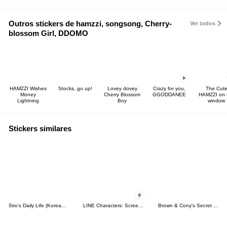
Outros stickers de hamzzi, songsong, Cherry-
Ver todos
blossom Girl, DDOMO
HAMZZI Wishes
Stocks, go up!
Lovey dovey
Crazy for you,
The Cut
Money
Cherry Blossom
GGODDANEE
HAMZZI on 
Lightning
Boy
window
Stickers similares
Siro's Daily Life (Korean&Japanese)
LINE Characters: Screen Hogs
Brown & Cony's Secret Date!