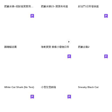
肥嫩水獺–招財進寶實用節慶一整年篇
肥嫩水獺15–寶寶布布篇
好法鬥-日常發病篇
圓嘟貓頭鷹
海豹寶寶 療癒小廢物日常
肥嫩企鵝2
White Cat Shark (No Text)
小雪兒雪納瑞
Sneaky Black Cat