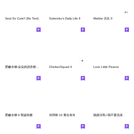
Seal So Cute!! (No Text)
Sukeroku's Daily Life 6
Warbie 沃比 II
肥嫩水獺-朵朵的諧音梗小教室（蔬果篇）
ChickenSquad II
Love Little Peanut
肥嫩水獺 9 聖誕快樂
肖阿咪 10 實在有肖
跳跳河馬✩我不要洗澡