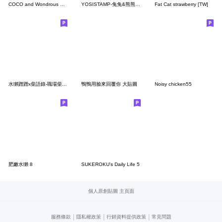
COCO and Wondrous Gang 8
YOSISTAMP-兔兔&熊熊100%(打招呼篇)
Fat Cat strawberry [TW]
水獺蹭蹭x柴語錄-職場柴不BLUE
鴨鴨用臉來回覆你 大貼圖
Noisy chicken55
肥嫩水獺 8
SUKEROKU's Daily Life 5
個人原創貼圖 主頁面
|
|
|
服務條款
隱私權政策
行銷資料提供政策
常見問題