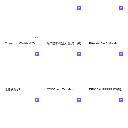
Cheez...z: Warbie & Yama 3
法鬥荳莎-就是可愛(第一彈)
Pixel Art Fat Shiba dog
壞掉的兔子!
COCO and Wondrous Gang 4
DINOSAURRRRR 有字版