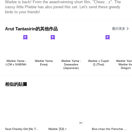
Warbie is back! From the award-winning short film, "Cheez...z". The
sassy little Phebie has also joined this set. Let's send these greedy
birds to your friends!
Arut Tantasirin的其他作品
顯示更多
Warbie Yama :
Warbie Yama
Warbie Yama :
Warbie x Cupid
Warbie Yam
LCM x SABINA.
Emoji
Sawasdee
Q (Thai)
Warbie th
(Japanese)
Dragon
相似的貼圖
Seal Cheeky Girl (No Text)
Warbie 沃比 I
Boo-chan the Frenchie (Leotard Edition)