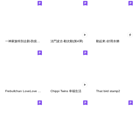
一神家族特別企劃-防疫貼圖
法鬥皮古-動次動(第4彈)
動起來♪好用水獺
Frebullchan LoveLove Sticker
Chippi Twins 幸福生活
That bird stamp2