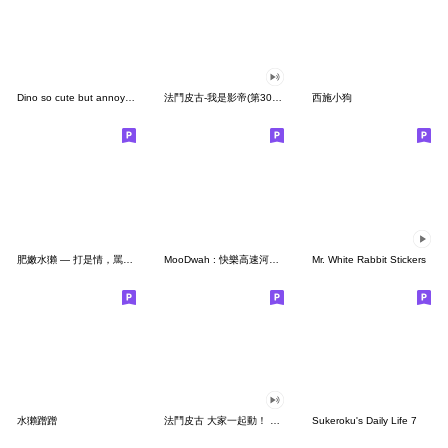
Dino so cute but annoying (EN)
法鬥皮古-我是影帝(第30彈)
西施小狗
肥嫩水獺 — 打是情，罵是愛（納納版）
MooDwah : 快樂高速河馬 V2
Mr. White Rabbit Stickers
水獺蹭蹭
法鬥皮古 大家一起動！ 第2彈
Sukeroku's Daily Life 7