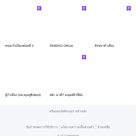
คนอะไรเป็นแฟนหมี 2
PANDAO Official
สังขยาคำเมือง
อู้กำเมือง (Ver.คุณปู่ฮิปฮอป)
MD: มาดี7 มนุษย์ผัวขี้อ้อน คำเมือง เหนือ
ครีเอเตอร์สติกเกอร์ หน้าหลัก
|
|
ข้อกำหนดการใช้บริการ
นโยบายความเป็นส่วนตัว
ช่วยเหลือ
©
LY Corporation