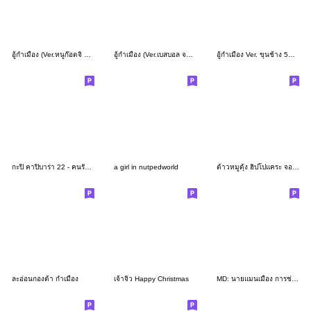
อู้กำเมือง (Ver.หนูก๊อตจิ จอมแก่น)
อู้กำเมือง (Ver.เบสบอล จอมซน)
อู้กำเมือง Ver. ขุนช้าง 5G (ภาค 2)
กะปิ คาปิบาร่า 22 - คนรักงาน
a girl in nutpedworld
ต้าวหมูดุ้ง ฮิปโปแคระ จอมเด้ง Ver.ENG
ละอ่อนกองต้า กำเมือง
เจ้าจิ๋ว Happy Christmas
MD: นายแมนเมือง การช่าง ภาษาเหนือ