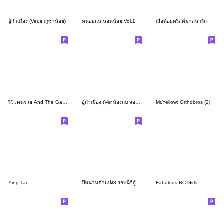
อู้กำเมือง (Ver.ยากูซ่าน้อย)
หนอยแน่ นอนน้อย Vol.1
เสือน้อยคริสต์มาสน่ารัก
รีวิวคนรวย And The Gang
อู้กำเมือง (Ver.น้องกบ จอมซน)
Mr.Yellow: Orthobros (2)
Ying Tai
ปี้หนานคำแปง3 รอบนี้จิอู้นัก เจ็บคอ
Fabulous RC Girls