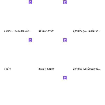
หมีหวัง - ประกันสังคมก้าวหน้า
แต้มแมวกำพร้า
อู้กำเมือง (Ver.แตงโม จอมกวน)
จายไต
สลอธ คุณแฟลช
อู้กำเมือง (Ver.บิ๊กบอส จอมป่วน)