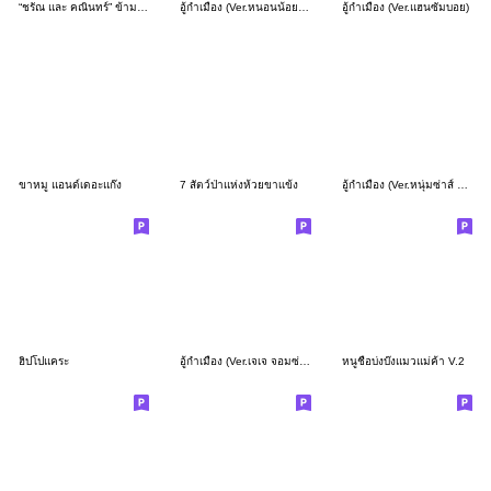
“ชรัณ และ คณินทร์” ข้ามฟ้าเคียงเธอ
อู้กำเมือง (Ver.หนอนน้อย จอมซน)
อู้กำเมือง (Ver.แฮนซั่มบอย)
ขาหมู แอนด์เดอะแก๊ง
7 สัตว์ป่าแห่งห้วยขาเเข้ง
อู้กำเมือง (Ver.หนุ่มซ่าส์ หน้ากวน)
ฮิปโปแคระ
อู้กำเมือง (Ver.เจเจ จอมซ่าส์)
หนูชื่อบ่งบ๊งแมวแม่ค้า V.2