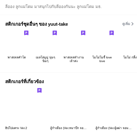
ลีออง ลูกแม่โดม มาสนุกไปกับลีอองกันนะ ลูกแม่โดม มธ.
สติกเกอร์ชุดอื่นๆ ของ yuut-take
ดูเพิ่ม
พาสเทลคำโต
เมลโล่มูมู่ นุ่มๆ
พาสเทลทำงาน
โมโม่โมจี้ love
โมโม่ กลิ้ง
นิ่มๆ
เจ้าค่ะ
love
สติกเกอร์ที่เกี่ยวข้อง
ฮิปโปแคระ Ver.2
อู้กำเมือง (Ver.หมาปั๊ก จอมป่วน)
อู้กำเมือง (Ver.ผู้เฒ่า จอมซ่าส์)