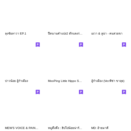
ลุงชัยลาวา EP.1
ปี้หนานคำแปง2 ต๊กแลงก่เอาแหมเม๊าะ!
เอวา & ลูน่า - คนสวยขา
บ่าวน้อย อู้กำเมือง
MooPing Little Hippo So cute (ENG)
อู้กำเมือง (Ver.พี่ซ่า ขาลุย)
MEW'S VOICE & PAINKILLER
หมูดึ๋งดึ๋ง : ฮิปโปน้อยน่ารัก 2
MD: อ้ายมาดี