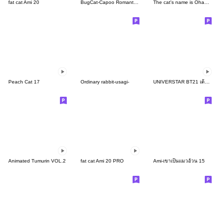
fat cat Ami 20
BugCat-Capoo Romantic Little Flowers
The cat's name is Ohagi.5
Peach Cat 17
Ordinary rabbit-usagi-
UNIVERSTAR BT21 เด็กน้อยแสนซน
Animated Tumurin VOL.2
fat cat Ami 20 PRO
Ami-เขาเป็นแมวอ้วน 15