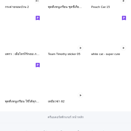
กระต่ายจอมป่วน 2
พุดดิ้งหนูเกรียน ชุดขี้เกียจ 2025
Peach Cat 15
แพรว : เมื่อไหร่ก็รักเธอ ภาษาไทย+ญี่ปุ่น
Team Timothy sticker 05
white cat - super cute
พุดดิ้งหนูเกรียน ใช้ได้ทุกวัน 2024
เหมียวซ่า 82
ครีเอเตอร์สติกเกอร์ หน้าหลัก