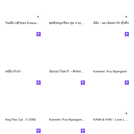
วันเมี๊ยวๆดีๆของ Kutsushita Nyanko
พุดดิ้งหนูเกรียน ชุด 4 by Ayumi
มีตัง : แมวน้อยน่ารัก ดุ๊กดิ๊ก
เหมี๊ยวจ้ำม่ำ
น้องแมวโอฮากิ ～พักหน่อยน้า～
Kamvret: Pus Nyangami
Ang Pao Cat : V. ENG
Kamvret: Pus Nyangami 5
KANA & KAKI : Love Love 5 - JP