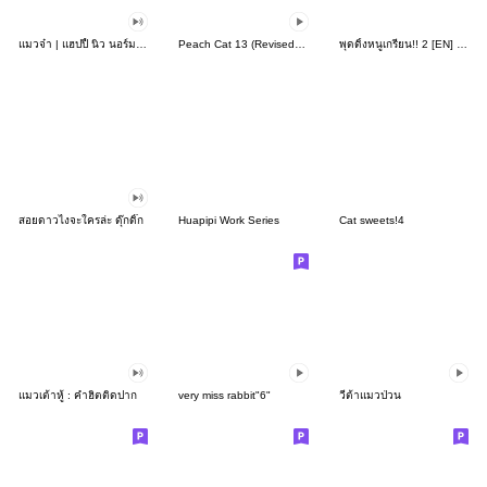
แมวจ๋า | แฮปปี้ นิว นอร์มอล 2565
Peach Cat 13 (Revised Version)
พุดดิ้งหนูเกรียน!! 2 [EN] by Ayumi
สอยดาวไงจะใครล่ะ ดุ๊กดิ๊ก
Huapipi Work Series
Cat sweets!4
แมวเต้าหู้ : คำฮิตติดปาก
very miss rabbit"6"
วีต้าแมวป่วน