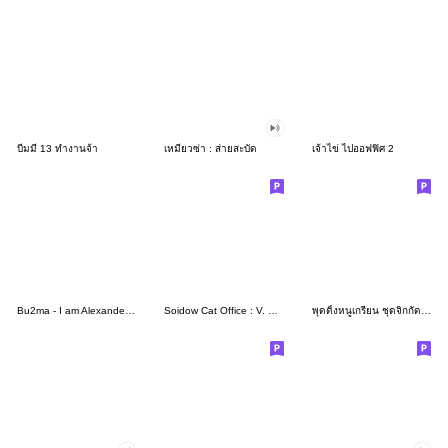
บีมมี่ 13 ทำงานจ้า
เหมียวซ่า : ส่ายสะบัด
เจ้าไข่ ไปออฟฟิศ 2
Bu2ma - I am Alexander 01- Trad Chinese
Soidow Cat Office : V. ENG
พุดดิ้งหนูเกรียน ชุดจิกกัด 2023 by Ayumi