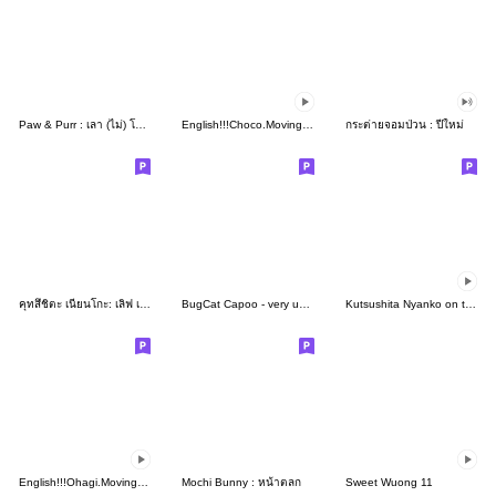
Paw & Purr : เลา (ไม่) โอเค
English!!!Choco.Moving Sticker
กระต่ายจอมป่วน : ปีใหม่
คุทสึชิตะ เนียนโกะ: เลิฟ เลิฟ
BugCat Capoo - very useful
Kutsushita Nyanko on the Move
English!!!Ohagi.Moving Sticker
Mochi Bunny : หน้าตลก
Sweet Wuong 11