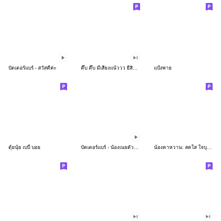
บัตเตอร์แบร์ - สวัสดีค่ะ
ดึ๊บ ดึ๊บ มีเสียงแน้ววว ยี่สิบห้า
แป้งพาย
ตุ้ยนุ้ย เบบี้ บอย
บัตเตอร์แบร์ - น้องเนยตัวตึง พุงเต่ง
น้องตาหวาน: สดใส ใจบุญ (สีพาสเทล)