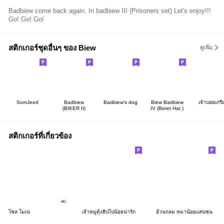
Badbiew come back again. In badbiew III (Prisoners set) Let's enjoy!!!
Go! Go! Go!
สติกเกอร์ชุดอื่นๆ ของ Biew
ดูเพิ่ม
SomJeed
Badbiew
Badbiew's dog
Biew Badbiew
เจ้าบอยเกรี
(BIKER II)
IV (Beret Hat )
สติกเกอร์ที่เกี่ยวข้อง
โซล โมเน่
เจ้าหมูดุ้งฮิปโปน้อยน่ารัก
อ้วนกลม หมาน้อยแสนซน