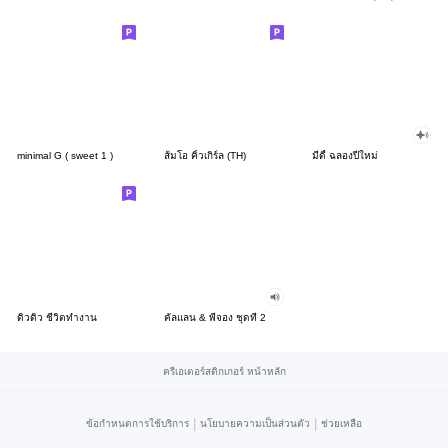
minimal G ( sweet 1 )
ส้มโอ คิ้วเกิร์ล (TH)
มีดี้ ฉลองปีใหม่
ดิวดิว ชีวิตทำงาน
คัลแลน & พี่จอง ชุดที่ 2
ครีเอเตอร์สติกเกอร์ หน้าหลัก
|
|
ข้อกำหนดการใช้บริการ
นโยบายความเป็นส่วนตัว
ช่วยเหลือ