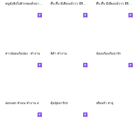
หมูดุ้งฮิปโปตัวกลมเด้งน่ารัก
ดึ๊บ ดึ๊บ มีเสียงแน้ววว ยี่สิบเจ็ด
ดึ๊บ ดึ๊บ มีเสียงแน้ววว ยี่สิบหก
สาวน้อยแก้มป่อง : ทำงาน
ลิต้า ทำงาน
น้องแก้มแก้มน่ารัก
ล่อกแล่ก หัวมน ทำงาน 4
ตุ้ยนุ้ยน่ารัก3
เทียนจ้า สาธุ