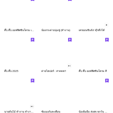
ดึ๊บ ดึ๊บ ออฟฟิศซินโดรม เก้า
น้องกระต่ายนุ่มฟู (ทำงาน)
เครยอนชินจัง! ดุ๊กดิ๊กได้
ดึ๊บ ดึ๊บ 2025
ต่ายไฮเปอร์ : สาดดด!!
ดึ๊บ ดึ๊บ ออฟฟิศซินโดรม สี่
นายต้นไม้ ทำงาน ทำงาน ทำงาน!!!
ซัมเมอร์และเพื่อน
น้องยิมยิ้ม ส่งสุข ทุกวัน CutePastel THA