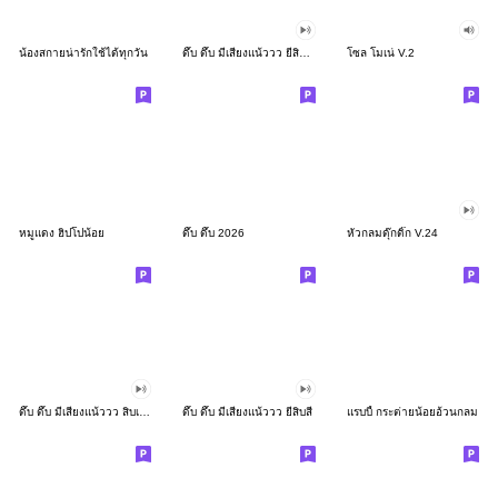
น้องสกายน่ารักใช้ได้ทุกวัน
ดึ๊บ ดึ๊บ มีเสียงแน้ววว ยี่สิบสอง
โซล โมเน่ V.2
หมูแดง ฮิปโปน้อย
ดึ๊บ ดึ๊บ 2026
หัวกลมดุ๊กดิ๊ก V.24
ดึ๊บ ดึ๊บ มีเสียงแน้ววว สิบเก้า
ดึ๊บ ดึ๊บ มีเสียงแน้ววว ยี่สิบสี่
แรบบี้ กระต่ายน้อยอ้วนกลม