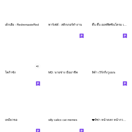
เด็กเฮีย - RedremasteRed
พาร์เฟ่ต์ : สติกเกอร์ทำงาน
ดึ๊บ ดึ๊บ ออฟฟิศซินโดรม เจ็ด
โพก้าซัง
MD: นายช่าง มืออาชีพ
ลิต้า เวิร์กกิ้งวูแมน
เหมียวขอ
silly calico cat memes
❤️ลิซ่า หน้าตลก หน้ากวน!❤️