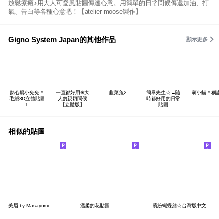
放鬆療癒♪用大人可愛風貼圖傳達心意。用簡單的日常問候傳遞加油、打
氣、告白等各種心意吧！【atelier moose製作】
Gigno System Japan的其他作品
顯示更多
熱心腸小兔兔＊
一直都好用✳大
韭菜兔2
簡單先生☆→隨
萌小貓＊稱
毛絨3D立體貼圖
人的親切問候
時都好用的日常
1
【立體版】
貼圖
相似的貼圖
美眉 by Masayumi
溫柔的花貼圖
繽紛蝴蝶結☆台灣版中文