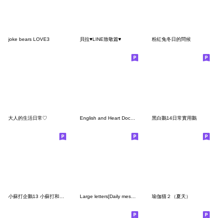
joke bears LOVE3
貝拉♥LINE致敬篇♥
粉紅兔冬日的問候
大人的生活日常♡
English and Heart Dochi Usa
黑白鵝14日常實用鵝
小蘇打企鵝13 小蘇打和朋友共度一夏
Large letters[Daily message]
瑜伽猫２（夏天）