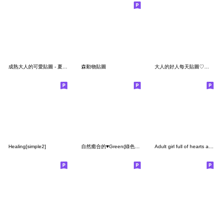
成熟大人的可愛貼圖 - 夏日篇
森動物貼圖
大人的好人每天貼圖♡問候!!
Healing[simple2]
自然癒合的♥Green(綠色)問候貼圓
Adult girl full of hearts and stars 10