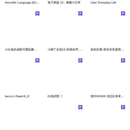
Honorific Language [Everyday/Always]
兔子家族 10 - 療癒小日常
Cats' Everyday Life
小白兔的成熟可愛貼圖『日常♡優雅』
小柳丁女孩16 與朋友們 - 冬季生活聊天用語
祝你好運♪秋至冬彩葉黑貓貼圓
kacco's Dwarf-9_E
白色的熊 ♡
指印SPA06 淡定紅茶來一杯