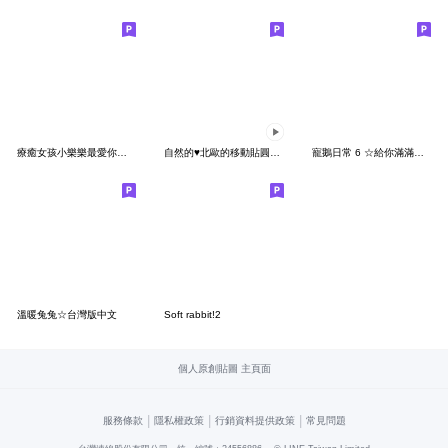
療癒女孩小樂樂最愛你了！
自然的♥北歐的移動貼圓（甜蜜/問候）
寵鵝日常 6 ☆給你滿滿情緒價值☆
溫暖兔兔☆台灣版中文
Soft rabbit!2
個人原創貼圖 主頁面
|
|
|
服務條款
隱私權政策
行銷資料提供政策
常見問題