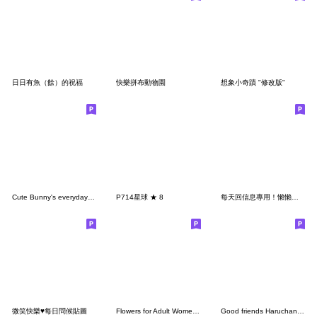
日日有魚（餘）的祝福
快樂拼布動物園
想象小奇蹟 "修改版"
Cute Bunny's everyday conversation
P714星球 ★ 8
每天回信息專用！懶懶貓 7TW
微笑快樂♥每日問候貼圖
Flowers for Adult Women Every Day 21
Good friends Haruchan & Fukun