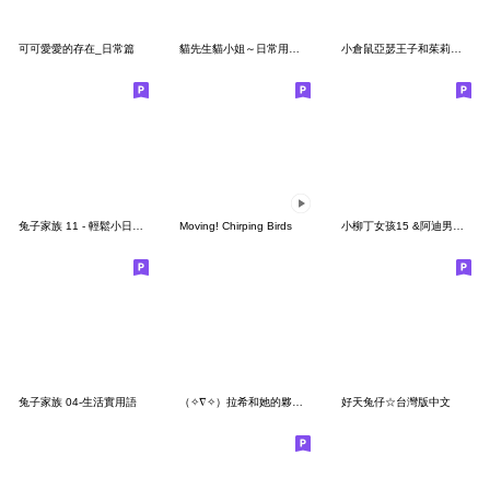
可可愛愛的存在_日常篇
貓先生貓小姐～日常用語～新年快樂
小倉鼠亞瑟王子和茱莉亞公主20-日常用語
兔子家族 11 - 輕鬆小日常(重製版)
Moving! Chirping Birds
小柳丁女孩15 &阿迪男孩和服篇-日常聊天用
兔子家族 04-生活實用語
（✧∇✧）拉希和她的夥伴 ❤️ 常用篇 ❤️
好天兔仔☆台灣版中文