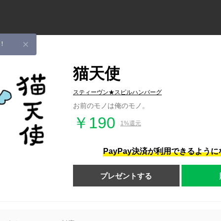
！
猫天使
スティーヴン★スピルハンバーグ
お前のモノは俺のモノ。
￥190
1%還元
PayPay決済が利用できるよう
プレゼントする