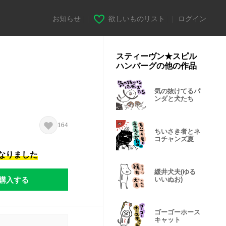
お知らせ
|
欲しいものリスト
|
ログイン
スティーヴン★スピル
ハンバーグの他の作品
気の抜けてるパ
ンダと犬たち
164
ちいさき者とネ
コチャンズ夏
になりました
緩井犬夫(ゆる
購入する
いいぬお)
ゴーゴーホース
キャット