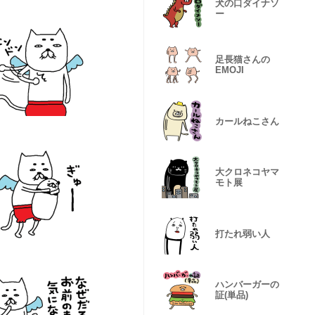
犬の口ダイナソ
ー
足長猫さんの
EMOJI
カールねこさん
大クロネコヤマ
モト展
打たれ弱い人
ハンバーガーの
証(単品)