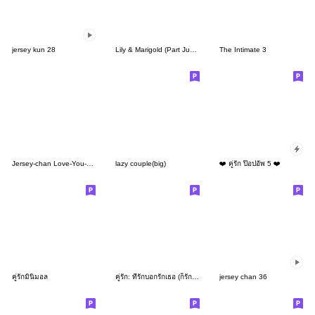
jersey kun 28
Lily & Marigold (Part Jun Lemon 3)
The Intimate 3
Jersey-chan Love-You-Lots Stickers
lazy couple(big)
❤️ คู่รัก ป๊อปอัพ 5 ❤️
คู่รักมินิมอล
คู่รัก: ที่รักบอกรักเธอ (ก็รักทุกวัน)S
jersey chan 36