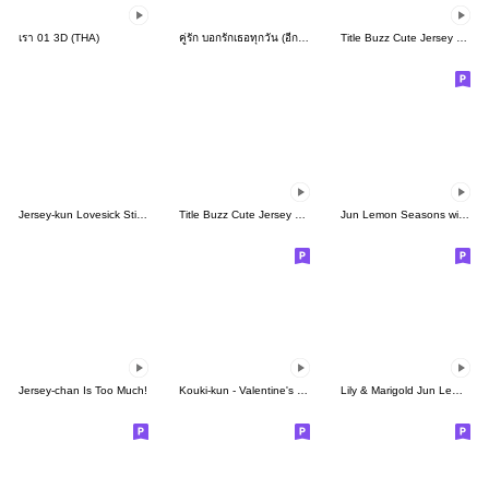
เรา 01 3D (THA)
คู่รัก บอกรักเธอทุกวัน (อีกแล้ว) บิ๊ก
Title Buzz Cute Jersey Kun
Jersey-kun Lovesick Stickers
Title Buzz Cute Jersey Chan
Jun Lemon Seasons with you
Jersey-chan Is Too Much!
Kouki-kun - Valentine's day 2023
Lily & Marigold Jun Lemon 5