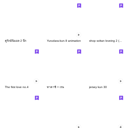
คู่รักมินิมอล 2 บิ๊ก
Yurudara-kun.9 animation
shop soltan loveing 2 (big sticker)
The first love no.4
ทาดาชิ + เรน
jersey kun 30