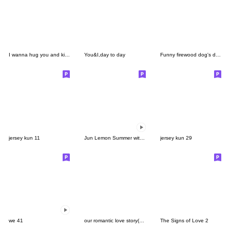
I wanna hug you and kiss you(couple big)
You&I,day to day
Funny firewood dog's daily life 9
jersey kun 11
Jun Lemon Summer with you
jersey kun 29
we 41
our romantic love story(big)
The Signs of Love 2