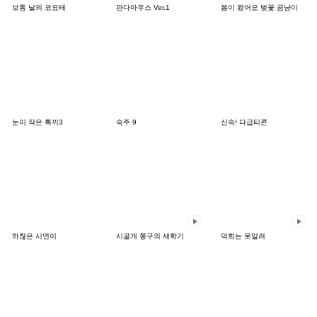
보통 날의 코요테
판다마우스 Ver.1
봄이 왔어요 벚꽃 곰냥이
눈이 작은 톡끼3
숙주 9
신속! 다급티콘
하찮은 시연이
시골개 쫑구의 새학기
덕희는 못말려