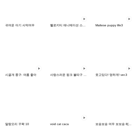
귀여운 아기 사막여우
헬로키티 애니메이션 스티커
Maltese puppy life3
시골개 쫑구: 여름 좋아
사랑스러운 핑크 볼따구 다곰
웃고있다! 멍하게! ver.3
말랑오리 꾸왁 10
void cat caca
보송보송 여우 보보송 8[JP]