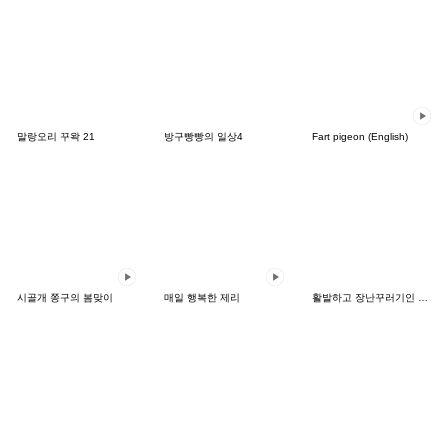
말랑오리 꾸왁 21
방구빵빵의 일상4
Fart pigeon (English)
시골개 쫑구의 봄맞이
매일 행복한 제리
활발하고 장난꾸러기인 강아지