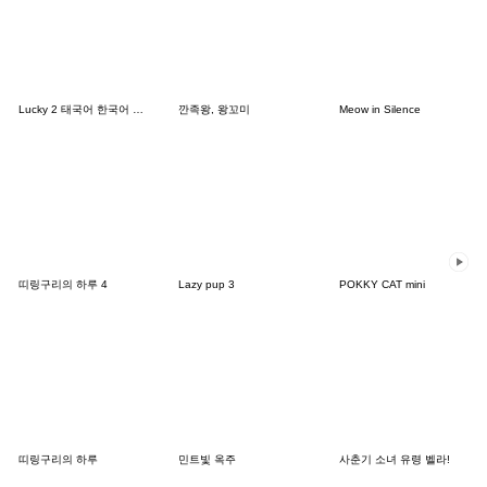
Lucky 2 태국어 한국어 THAI-KOREA TH-KR
깐족왕, 왕꼬미
Meow in Silence
띠링구리의 하루 4
Lazy pup 3
POKKY CAT mini
띠링구리의 하루
민트빛 옥주
사춘기 소녀 유령 벨라!