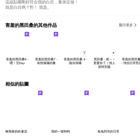
這組貼圖剛好符合我的白目，量身定做！
我是白目嗎？對！ 我是。
害羞的黑田桑的其他作品
顯示更多
害羞的黑田桑6 -
害羞的黑田桑7 -
害羞的黑田桑 4 -
黑田桑 - 屋～～
害羞的黑田桑 
嘿！兄Day
表情滿滿的桑
隨你填囉
更愛你了｜情人
- 情侶日常
節特別篇
相似的貼圖
咻熊家的鈴薯泥
我的一號狗狗
兔兔阿兜的日常