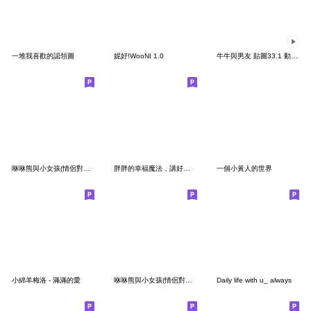
一堆我喜歡的認領圖
妮好!WooNI 1.0
牛牛與男友 貼圖33.1 動態情侶男生版
咻咻熊與小女孩(情侶對話篇3）
胖胖的幸福魔法，講好的就行！
一個小黃人的世界
小綿羊梅洛 - 滿滿的愛
咻咻熊與小女孩(情侶對話篇2）
Daily life with u_ always