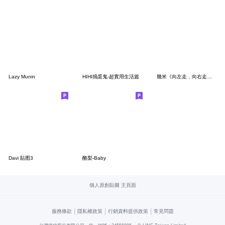
Lazy Munin
HIHI搗蛋鬼-超實用生活篇
幾米《向左走．向右走》x咻咻熊
Davi 貼图3
酪梨-Baby
個人原創貼圖 主頁面
|
|
|
服務條款
隱私權政策
行銷資料提供政策
常見問題