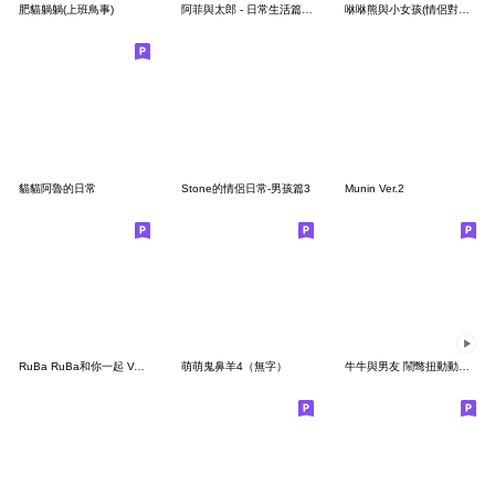
肥貓躺躺(上班鳥事)
阿菲與太郎 - 日常生活篇（2）
咻咻熊與小女孩(情侶對話篇5）
貓貓阿魯的日常
Stone的情侶日常-男孩篇3
Munin Ver.2
RuBa RuBa和你一起 Vol.2
萌萌鬼鼻羊4（無字）
牛牛與男友 鬧彆扭動動貼圖.