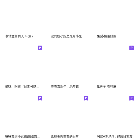
表情豐富的人 6 (男)
沒問題小姐之鬼月小鬼
酪梨-情侶貼圖
貓咪！阿吉（日常可以用的貼圖）
奇奇過新年：馬年篇
鬼鼻羊 在幹麻
咻咻熊與小女孩(情侶對話篇7)
夏綠蒂與熊熊的日常
啊宣ASUAN：好用日常篇