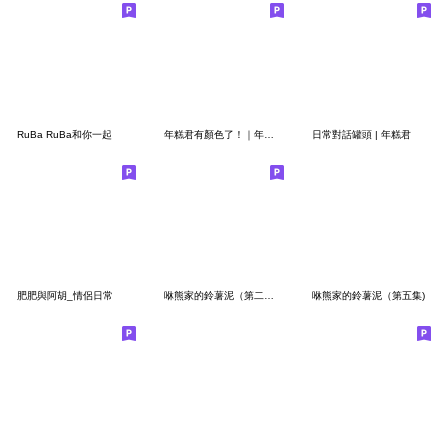
RuBa RuBa和你一起
年糕君有顏色了！｜年糕君
日常對話罐頭 | 年糕君
肥肥與阿胡_情侶日常
咻熊家的鈴薯泥（第二集）
咻熊家的鈴薯泥（第五集)