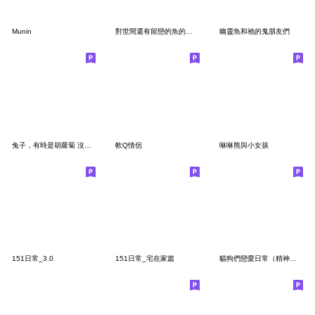
Munin
對世間還有留戀的魚的靈魂
幽靈魚和祂的鬼朋友們
兔子，有時是胡蘿蔔 沒有寫信
軟Q情侶
咻咻熊與小女孩
151日常_3.0
151日常_宅在家篇
貓狗們戀愛日常（精神小狗）