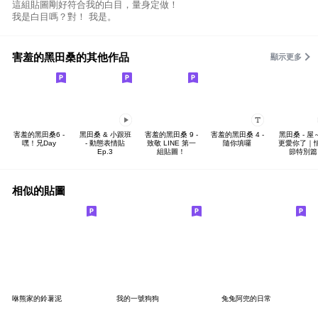
這組貼圖剛好符合我的白目，量身定做！
我是白目嗎？對！ 我是。
害羞的黑田桑的其他作品
顯示更多
害羞的黑田桑6 -
黑田桑 & 小跟班
害羞的黑田桑 9 -
害羞的黑田桑 4 -
黑田桑 - 屋
嘿！兄Day
- 動態表情貼
致敬 LINE 第一
隨你填囉
更愛你了｜
Ep.3
組貼圖！
節特別篇
相似的貼圖
咻熊家的鈴薯泥
我的一號狗狗
兔兔阿兜的日常