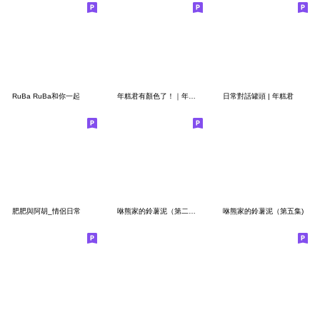
RuBa RuBa和你一起
年糕君有顏色了！｜年糕君
日常對話罐頭 | 年糕君
肥肥與阿胡_情侶日常
咻熊家的鈴薯泥（第二集）
咻熊家的鈴薯泥（第五集)