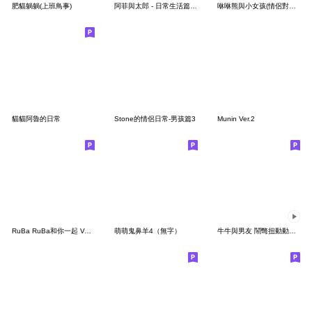
肥貓躺躺(上班鳥事)
阿菲與太郎 - 日常生活篇（2）
咻咻熊與小女孩(情侶對話篇5）
貓貓阿魯的日常
Stone的情侶日常-男孩篇3
Munin Ver.2
RuBa RuBa和你一起 Vol.2
萌萌鬼鼻羊4（無字）
牛牛與男友 鬧彆扭動動貼圖.