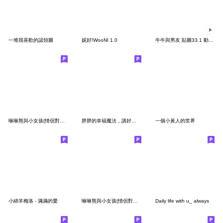
一堆我喜歡的認領圖
妮好!WooNI 1.0
牛牛與男友 貼圖33.1 動態情侶男生版
咻咻熊與小女孩(情侶對話篇3）
胖胖的幸福魔法，講好的就行！
一個小黃人的世界
小綿羊梅洛 - 滿滿的愛
咻咻熊與小女孩(情侶對話篇2）
Daily life with u_ always