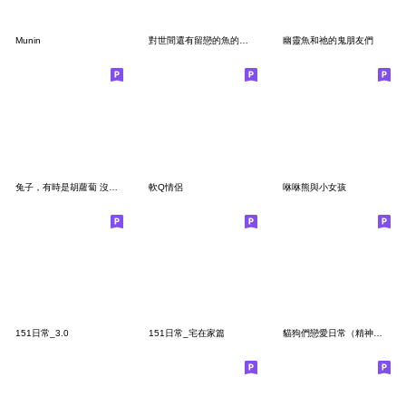
Munin
對世間還有留戀的魚的靈魂
幽靈魚和祂的鬼朋友們
兔子，有時是胡蘿蔔 沒有寫信
軟Q情侶
咻咻熊與小女孩
151日常_3.0
151日常_宅在家篇
貓狗們戀愛日常（精神小狗）