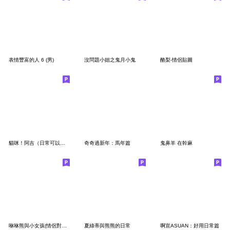
表情豐富的人 6 (男)
沒問題小姐之鬼月小鬼
酪梨-情侶貼圖
貓咪！阿吉（日常可以用的貼圖）
奇奇過新年：馬年篇
鬼鼻羊 在幹麻
咻咻熊與小女孩(情侶對話篇7)
夏綠蒂與熊熊的日常
啊宣ASUAN：好用日常篇