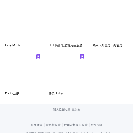
Lazy Munin
HIHI搗蛋鬼-超實用生活篇
幾米《向左走．向右走》x咻咻熊
Davi 貼图3
酪梨-Baby
個人原創貼圖 主頁面
|
|
|
服務條款
隱私權政策
行銷資料提供政策
常見問題