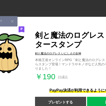
！
剣と魔法のログレス
タースタンプ
剣と魔法のログレス いにしえの女神
本格王道オンラインRPG「剣と魔法のログレス
らスタンプ登場！マンドラやキノポなど人気の
りました！
￥190
1%還元
PayPay決済が利用できるよう
プレゼントする