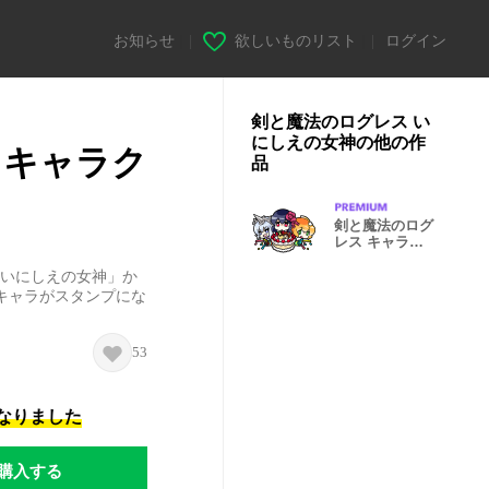
お知らせ
|
欲しいものリスト
|
ログイン
剣と魔法のログレス い
にしえの女神の他の作
 キャラク
品
剣と魔法のログ
レス キャラク
タースタンプ2
 いにしえの女神」か
キャラがスタンプにな
53
になりました
購入する