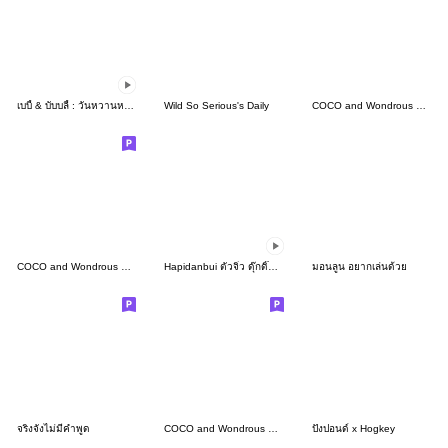
เบบี้ & บับบลี้ : วันหวานหวาน
Wild So Serious's Daily
COCO and Wondrous Gang 34
COCO and Wondrous Gang 25
Hapidanbui ตัวจิ๋ว ดุ๊กดิ๊กได้!
มอนลูน อยากเล่นด้วย
จริงจังไม่มีคำพูด
COCO and Wondrous BIG 4
ปังปอนด์ x Hogkey