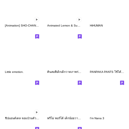
[Animation] SHO-CHAN DANCING GROOVE
Animated Lemon & Sugar 1
HiHUMAN
Little emotion.
ดินสอสีเด็กเด็กวาดภาพร่างหนังสือ
PANPAKA PANTS ใช้ได้ทั้งครอบครัว!
ชิปแอนด์เดล จอมป่วนตัวจิ๋ว
พรีโม่ พอร์โต้ เด็กน้อยวาดรูป2
I'm Nana 3