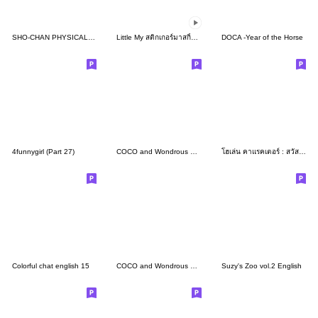
SHO-CHAN PHYSICAL EDUCATION [ENG]
Little My สติกเกอร์มาสกิ้งเทปดุ๊กดิ๊กได้
DOCA -Year of the Horse
4funnygirl (Part 27)
COCO and Wondrous Gang 31
โฮเล่น คาแรคเตอร์ : สวัสดี นิลพัท
Colorful chat english 15
COCO and Wondrous BIG 5
Suzy's Zoo vol.2 English