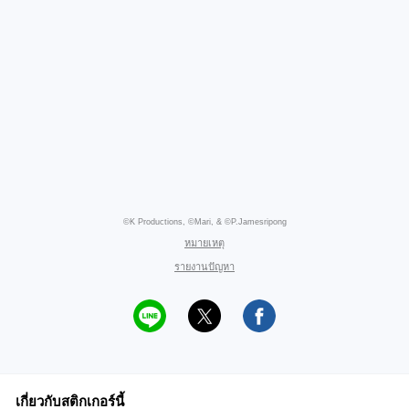
©K Productions, ©Mari, & ©P.Jamesripong
หมายเหตุ
รายงานปัญหา
เกี่ยวกับสติกเกอร์นี้