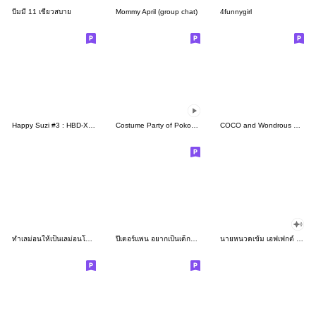
บีมมี่ 11 เขียวสบาย
Mommy April (group chat)
4funnygirl
Happy Suzi #3 : HBD-X'mas-HNY&more
Costume Party of Pokota and Friends
COCO and Wondrous Gang 19
ทำเลม่อนให้เป็นเลม่อนโซดาซะ
ปีเตอร์แพน อยากเป็นเด็กตลอดไป!
นายหนวดเข้ม เอฟเฟกต์ 2021