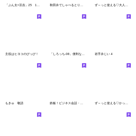
「ぶん太+豆吉」25 1年中使えるスタンプ
秋田弁でしゃべるとりっこ参
ず～っと使える♡大人の敬語長文スタンプ
主役はヒヨコのぴっぴ！
「しろっち-08」便利な敬語
岩手弁じい 4
もきゅ 敬語
鉄板！ビジネス会話・スズメのちゅん
ず～っと使える♡かっぱさんの家族連絡専用