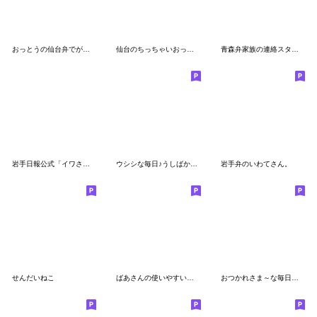
おっとうの仙台弁でがす【宮城県】
仙台のちっちゃいおっさん
青森弁家族の連絡スタンプ☀️だいふくまる
岩手日報公式「イワさんとニッポちゃん」
ウシシな毎日♪うしばかまる(お仕事言葉）
岩手弁のいわてさん。
せんだいねこ
ばあさんの使いやすい東北弁
おつかれさま～な毎日に☆ブーブー団