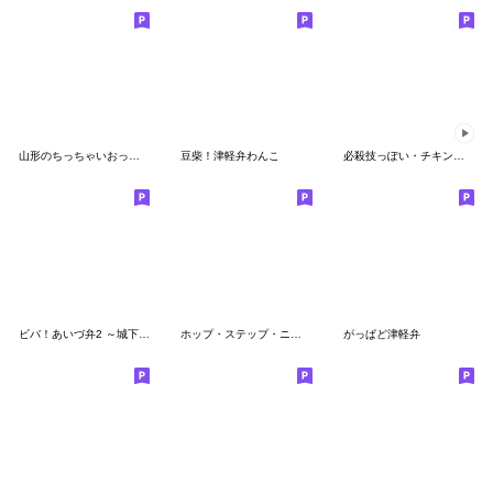
山形のちっちゃいおっさん
豆柴！津軽弁わんこ
必殺技っぽい・チキンハート仮面(4)
ビバ！あいづ弁2 ～城下町編～ (福島県)
ホップ・ステップ・ニャンズ【 山形弁 】
がっぱど津軽弁