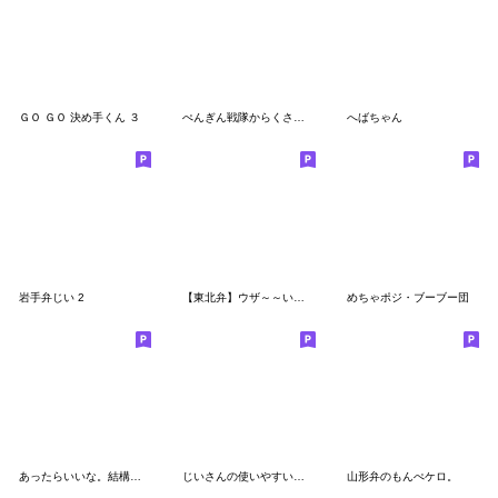
ＧＯ ＧＯ 決め手くん ３
ぺんぎん戦隊からくさレンジャー その2
へばちゃん
岩手弁じい 2
【東北弁】ウザ～～い猫★青森～宮城
めちゃポジ・ブーブー団
あったらいいな。結構使えるぶたの返事(再)
じいさんの使いやすい東北弁
山形弁のもんぺケロ。