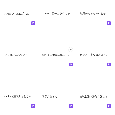
おっかあの仙台弁でがす【宮城県】
【BIG】目ヂカラ☆にゃんこ 2021年末年始
秋田のちっちゃいおっさん
マモタンのスタンプ
動く！山形弁のねこ（置賜地方）③
敬語と丁寧な日常編・スズメのちゅん(５)
(・8・){庄内弁ととこ'sスタンプ)
青森弁おとん
がんばれ⭐️汗だく父ちゃん２