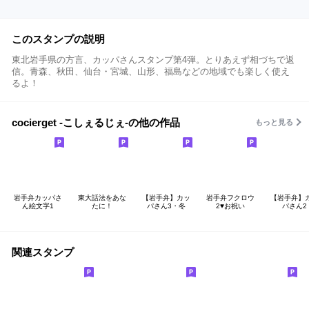
このスタンプの説明
東北岩手県の方言、カッパさんスタンプ第4弾。とりあえず相づちで返
信。青森、秋田、仙台・宮城、山形、福島などの地域でも楽しく使え
るよ！
cocierget -こしぇるじぇ-の他の作品
もっと見る
岩手弁カッパさ
東大話法をあな
【岩手弁】カッ
岩手弁フクロウ
【岩手弁】
ん絵文字1
たに！
パさん3・冬
2♥お祝い
パさん2
関連スタンプ