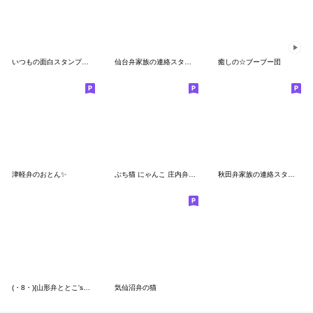
いつもの面白スタンプ（東北弁）
仙台弁家族の連絡スタンプ☀️だいふくまる
癒しの☆ブーブー団
津軽弁のおとん✨
ぶち猫 にゃんこ 庄内弁スタンプ3
秋田弁家族の連絡スタンプ☀️だいふくまる
(・8・){山形弁ととこ'sスタンプ1}(・8・)
気仙沼弁の猫