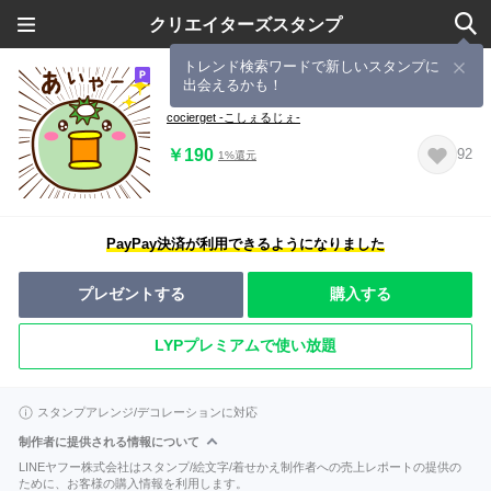
クリエイターズスタンプ
トレンド検索ワードで新しいスタンプに
出会えるかも！
【岩手弁】カッパさん4・あいづち
cocierget -こしぇるじぇ-
￥190
92
1%還元
PayPay決済が利用できるようになりました
プレゼントする
購入する
LYPプレミアムで使い放題
スタンプアレンジ/デコレーションに対応
制作者に提供される情報について
LINEヤフー株式会社はスタンプ/絵文字/着せかえ制作者への売上レポートの提供の
ために、お客様の購入情報を利用します。