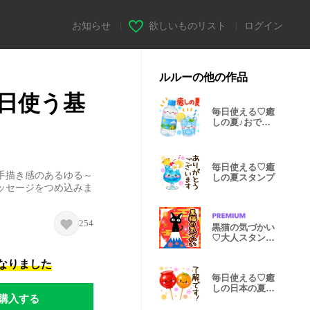
お知らせ
|
欲しいものリスト
|
ログイン
ルルーの他の作品
日使う基
毎日使える♡癒
しの夏♪おでか
けスタンプ
毎日使える♡癒
手描き感のあるゆる～
しの夏スタンプ
ッセージをつめ込みま
254
黒猫の気づかい
♡大人スタンプ
冬
になりました
毎日使える♡癒
しの日本の夏ス
購入する
タンプ