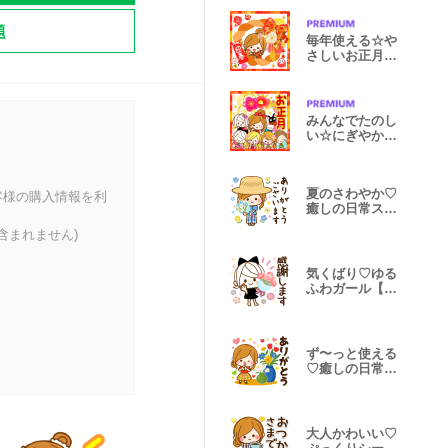
題
毎年使える☆や
さしいお正月ス
タンプ
みんなでたのし
い☆にぎやかお
正月スタンプ
夏のさわやか♡
客様の購入情報を利
癒しの日常スタ
ンプ
含まれません)
気くばり♡ゆる
ふわガール【丁
寧ことば】
ず〜っと使える
♡癒しの日常ス
タンプ＊北欧
大人かわいい♡