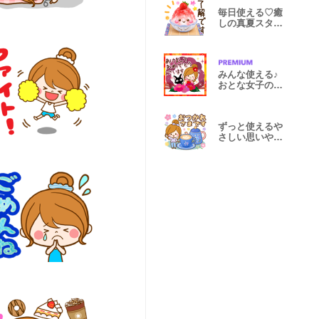
毎日使える♡癒
しの真夏スタン
プ
みんな使える♪
おとな女子の年
末年始
ずっと使えるや
さしい思いやり
スタンプ初夏