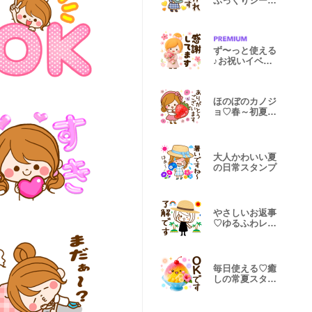
ぷっくりシール
風スタンプ♥
ず〜っと使える
♪お祝いイベン
ト＆日常言葉
ほのぼのカノジ
ョ♡春～初夏♪
敬語スタンプ
大人かわいい夏
の日常スタンプ
やさしいお返事
♡ゆるふわレデ
ィ【夏】
毎日使える♡癒
しの常夏スタン
プ 再販