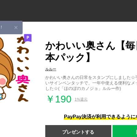
！
かわいい奥さん【毎
本パック】
ルルー
かわいい奥さんの日常をスタンプにしました☆
いサインペンタッチで、一年中使える便利なメ
した☆(「ほのぼのカノジョ」ルルー作)
￥190
1%還元
PayPay決済が利用できるよう
プレゼントする