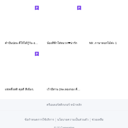
คำปั๋นปอน ตี้ใจ้ได้กู้วัน อวยพร ภ.เหนือ
น้องสีฟ้าใส่หมวก❤น่ารัก
N9: ภาษาดอกไม้ค่ะ 1
แชทดึงสติ คุยดี สีเข้มๆ
เว้าอีสาน (Ver.ลองกอง คิ้วเกิร์ล)
ครีเอเตอร์สติกเกอร์ หน้าหลัก
|
|
ข้อกำหนดการใช้บริการ
นโยบายความเป็นส่วนตัว
ช่วยเหลือ
©
LY Corporation