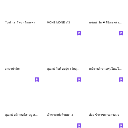
วัยเก๋าเรามีสุข - รักนะคะ
MONE MONE V.3
แชทน่ารัก ❤ มินิมอลพาสเทล คุยทั่วไปค่า
อาม่าน่ารัก!
คุณแม่ ใจดี อบอุ่น : รักลูกมากจ้ะ
เกษียณสำราญ:รุ่นใหญ่ใจถึง(หญิง)คำโต
คุณแม่ สติกเกอร์สายมู สายบุญ
เจ้านางแห่งล้านนา 4
อ้อย ข้าราชการสาวสวย