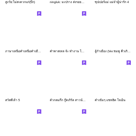
สูงวัย:ไม่สะดวกแก่(บิ๊ก)
ningluk: มะปราง ส่งรอยยิ้ม ส่งพลังบวก
ซุปเปอร์แม่ แม่จ๋าผู้น่ารัก 4
ภาษาเหนือคำเหนือคำเมืองรวมคำพูดใช้บ่อย
คำพาสเทล จ้ะ ทำงาน ใช้ได้ทุกวัน (Jaa)
อู้กำเมือง (Ver.ชมพู คิ้วเกิร์ล)
สวัสดีเจ้า 5
ตัวกลมกิ๊ก กู๊ดเกิร์ล สาวน้อยตัวตึง
คำเข้มๆ แชทฮิต ใจเย็น