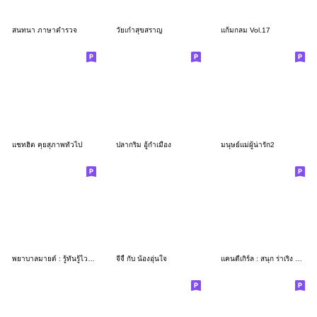
สนทนา ภาษาตำรวจ
วัยเก๋าสุขสราญ
แก้มกลม Vol.17
แชทฮิต คุยสุภาพทั่วไป
ปลากริม อู้กำเมือง
มนุษย์แม่ผู้น่ารัก2
พยาบาลมายด์ : รู้ทันรู้ไวไกลมะเร็ง 2569
จีจี้ กับ น้องอุ่นใจ
แคนดีเกิร์ล : สนุก ร่าเริง ทุกวัน