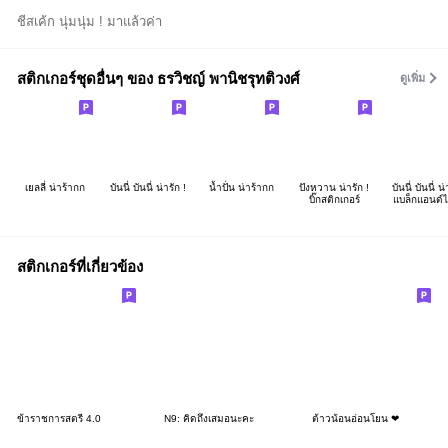
ชีสเค้ก นุ่มนุ่ม ! มาแล้วค่า
สติกเกอร์ชุดอื่นๆ ของ ธรวิชญ์ พานิชรุทติวงศ์
ดูเพิ่ม
เยลลี่ น่าร้ากก
บันนี่ บันนี่ น่ารัก !
น้ำปั่น น่าร้ากก
ปังหวาน น่ารัก !
บันนี่ บันนี่ น่
บิ๊กสติกเกอร์
แบล็กแอนด์ไ
สติกเกอร์ที่เกี่ยวข้อง
ข้าราชการสตรี 4.0
N9: คิดถึงเสมอนะคะ
ต้าวน้อนอ่อนโยน ❤