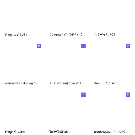
คำพูด มอร์นิ่งจ้า
น้องขนมน่ารัก ใช้ได้ทุกวัน
โมจิ❤โซคิ้วท์04
คุณแม่เกษียณสำราญ:วันแม่(มินิ)
ข้าราชการหญิงไทยหัวใจเพื่อประชาชน
น้องเนเน่ V.1 ค่าา
คำพูด รักนะคะ
โมจิ❤โซคิ้วท์13
แชทพาสเทล คำคุยน่ารัก ใช้ดี