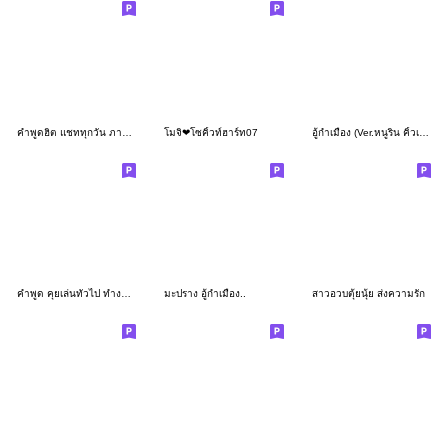
คำพูดฮิต แชททุกวัน ภาษาไทย สุภาพ
โมจิ❤โซคิ้วท์ฮาร์ท07
อู้กำเมือง (Ver.หนูริน คิ้วเกิร์ล)
คำพูด คุยเล่นทั่วไป ทำงานก็ได้
มะปราง อู้กำเมือง..
สาวอวบตุ้ยนุ้ย ส่งความรัก