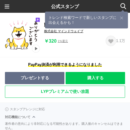
公式スタンプ
トレンド検索ワードで新しいスタンプに
出会えるかも！
動く！しばんばん
株式会社 マインドウェイブ
￥320
1.1万
1%還元
PayPay決済が利用できるようになりました
プレゼントする
購入する
LYPプレミアムで使い放題
スタンプアレンジに対応
対応機能について
著作者の意向により非対応になる可能性があります。購入後のキャンセルはできま
せん。