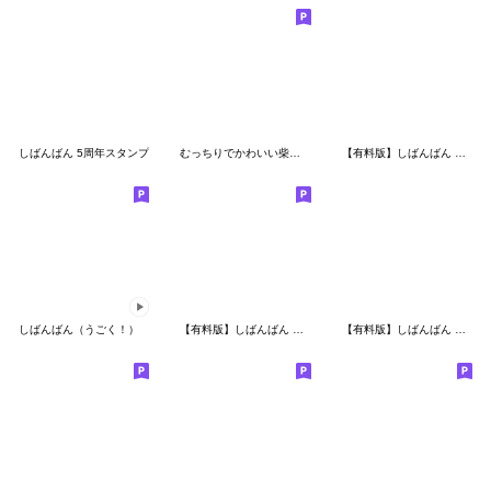
しばんばん 5周年スタンプ
むっちりでかわいい柴犬の冬 その２
【有料版】しばんばん コラボ 12
しばんばん（うごく！）
【有料版】しばんばん コラボ 3
【有料版】しばんばん コラボ 11