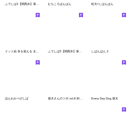
ふでしば2【関西弁】筆文字、柴犬
むちころばんばん
松犬×しばんばん
ドット絵 冬を迎える 太っちょ柴犬 40種
ふでしば5【関西弁】筆文字、柴犬
しばんばん 2
ほんわかべびしば
柴犬さんのツボ vol.8 BIGスタンプ編
Every Day Dog 柴犬