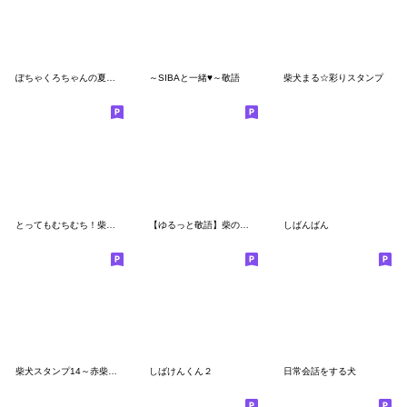
ぽちゃくろちゃんの夏のスタンプ
～SIBAと一緒♥～敬語
柴犬まる☆彩りスタンプ
とってもむちむち！柴犬むち【犬の日】
【ゆるっと敬語】柴の子犬
しばんばん
柴犬スタンプ14～赤柴～やさぐれ編
しばけんくん２
日常会話をする犬