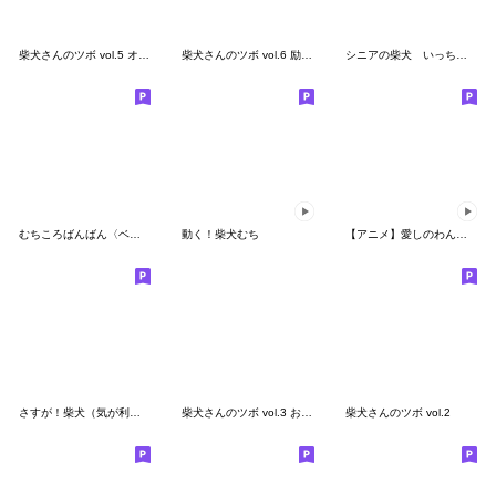
柴犬さんのツボ vol.5 オトナの気づかい編
柴犬さんのツボ vol.6 励まし＆思いやり編
シニアの柴犬 いっちゃん(伊佐蔵)
むちころばんばん〈ベイビー〉
動く！柴犬むち
【アニメ】愛しのわんこ～柴犬～
さすが！柴犬（気が利く言葉編）
柴犬さんのツボ vol.3 おじさま&おくさま編
柴犬さんのツボ vol.2