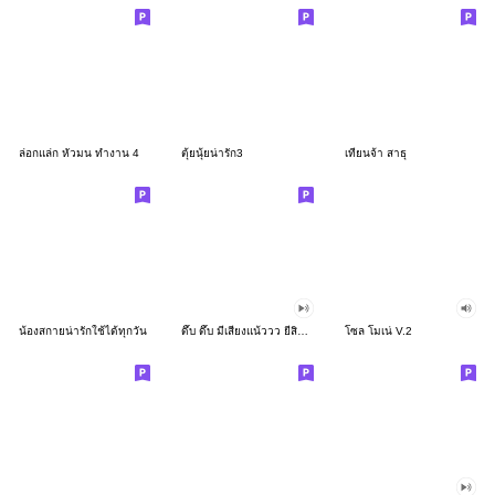
ล่อกแล่ก หัวมน ทำงาน 4
ตุ้ยนุ้ยน่ารัก3
เทียนจ้า สาธุ
น้องสกายน่ารักใช้ได้ทุกวัน
ดึ๊บ ดึ๊บ มีเสียงแน้ววว ยี่สิบสอง
โซล โมเน่ V.2