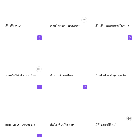
ดึ๊บ ดึ๊บ 2025
ต่ายไฮเปอร์ : สาดดด!!
ดึ๊บ ดึ๊บ ออฟฟิศซินโดรม สี่
นายต้นไม้ ทำงาน ทำงาน ทำงาน!!!
ซัมเมอร์และเพื่อน
น้องยิมยิ้ม ส่งสุข ทุกวัน CutePastel THA
minimal G ( sweet 1 )
ส้มโอ คิ้วเกิร์ล (TH)
มีดี้ ฉลองปีใหม่