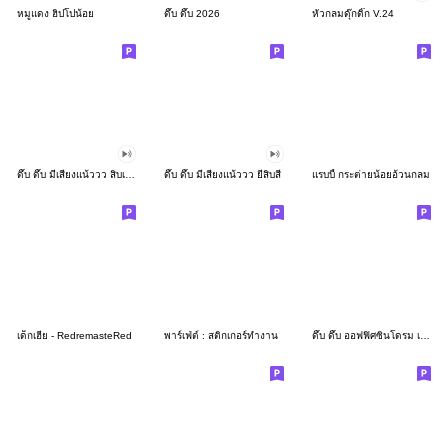
หมูแดง ฮิปโปน้อย
ดึ๊บ ดึ๊บ 2026
หัวกลมดุ๊กดิ๊ก V.24
ดึ๊บ ดึ๊บ มีเสียงแน้ววว สิบเก้า
ดึ๊บ ดึ๊บ มีเสียงแน้ววว ยี่สิบสี่
แรบบี้ กระต่ายน้อยอ้วนกลม
เด็กเฮีย - RedremasteRed
พาร์เฟ่ต์ : สติกเกอร์ทำงาน
ดึ๊บ ดึ๊บ ออฟฟิศซินโดรม เจ็ด