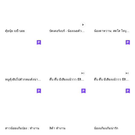
ตุ้ยนุ้ย เบบี้ บอย
บัตเตอร์แบร์ - น้องเนยตัวตึง พุงเต่ง
น้องตาหวาน: สดใส ใจบุญ (สีพาสเทล)
หมูดุ้งฮิปโปตัวกลมเด้งน่ารัก
ดึ๊บ ดึ๊บ มีเสียงแน้ววว ยี่สิบเจ็ด
ดึ๊บ ดึ๊บ มีเสียงแน้ววว ยี่สิบหก
สาวน้อยแก้มป่อง : ทำงาน
ลิต้า ทำงาน
น้องแก้มแก้มน่ารัก