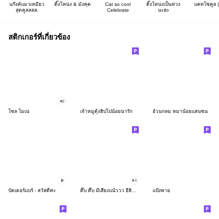
แก๊งค์แมวเหมียว
ติ๊งโหน่ง & มังคุด
Cat so cool
ติ๊งโหน่งเป็นห่วง
แคทโซคูล (
สุดคูลลลล.
Celebrate
นะฮะ
สติกเกอร์ที่เกี่ยวข้อง
โซล โมเน่
เจ้าหมูดุ้งฮิปโปน้อยน่ารัก
อ้วนกลม หมาน้อยแสนซน
บัตเตอร์แบร์ - สวัสดีค่ะ
ดึ๊บ ดึ๊บ มีเสียงแน้ววว ยี่สิบห้า
แป้งพาย