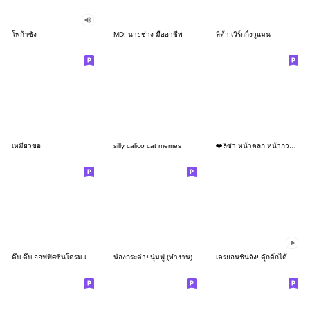
โพก้าซัง
MD: นายช่าง มืออาชีพ
ลิต้า เวิร์กกิ้งวูแมน
เหมียวขอ
silly calico cat memes
❤️ลิซ่า หน้าตลก หน้ากวน!❤️
ดึ๊บ ดึ๊บ ออฟฟิศซินโดรม เก้า
น้องกระต่ายนุ่มฟู (ทำงาน)
เครยอนชินจัง! ดุ๊กดิ๊กได้