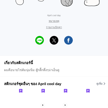
April cool day
หมายเหตุ
รายงานปัญหา
เกี่ยวกับสติกเกอร์นี้
ผมคือนายไข่ต้มนุ่มนิ่ม ดูุ๊กดิีกดึ๋งๆน่าเอ็นดู
สติกเกอร์ชุดอื่นๆ ของ April cool day
ดูเพิ่ม