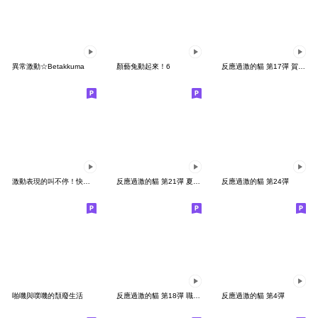
異常激動☆Betakkuma
顏藝兔動起來！6
反應過激的貓 第17彈 賀虎年
激動表現的叫不停！快速動態貼圖
反應過激的貓 第21彈 夏季篇2
反應過激的貓 第24彈
啪嘰與噗嘰的頹廢生活
反應過激的貓 第18彈 職場生存貼圖
反應過激的貓 第4彈