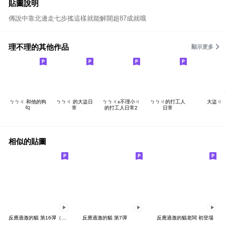
貼圖說明
傳說中靠北邊走七步搖這樣就能解開超87成就哦
理不理的其他作品
顯示更多
ㄅㄅㄐ 和他的狗
ㄅㄅㄐ 的大盜日
ㄅㄅㄐx不理小ㄐ
ㄅㄅㄐ的打工人
大盜ㄐ
勾
常
的打工人日常2
日常
相似的貼圖
反應過激的貓 第16彈（秋意濃）
反應過激的貓 第7彈
反應過激的貓老闆 初登場