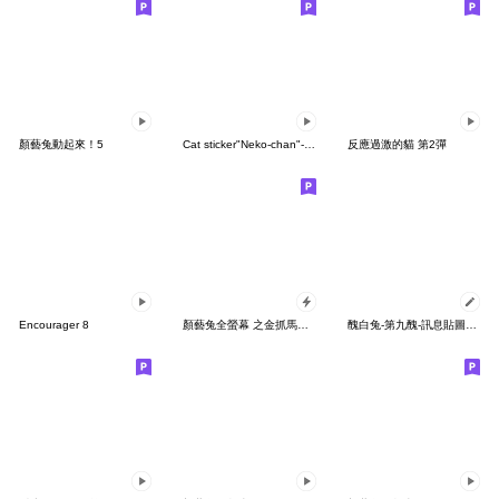
顏藝兔動起來！5
Cat sticker"Neko-chan"-Hallowe'en-Taiwan
反應過激的貓 第2彈
Encourager 8
顏藝兔全螢幕 之金抓馬貼圖
醜白兔-第九醜-訊息貼圖登場一波!