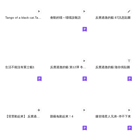
Tango of a black cat.Taiwanese edition
會動的喵～喵喵說敬語
反應過激的貓 87訊息貼圖
生活不能沒有賓士貓1
反應過激的貓 第12彈 冬天來了
反應過激的貓 隨你填貼圖
【背景動起來】 反應過激的貓
顏藝兔動起來！4
爆笑喵星人兄弟- 停不下來