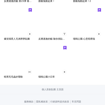
反應過激的貓 第15彈 春神來了
顏藝兔動起來！
顏藝兔動起來！2
爆笑喵星人兄弟胖胖貼圖
反應過激的貓 隨你填貼圖第二彈
喵嗚公園-心意吼哩哉
暗黑毛毛蟲好聲動
喵嗚公園小日常
個人原創貼圖 主頁面
|
|
|
服務條款
隱私權政策
行銷資料提供政策
常見問題