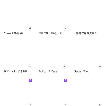
Butata全螢幕貼圖
煎妮花的日常用語！動起來了！
小柴 第二彈 我真棒！
柯基犬卡卡 - 訊息貼圖
好人信：童樂會篇
微笑的上班族