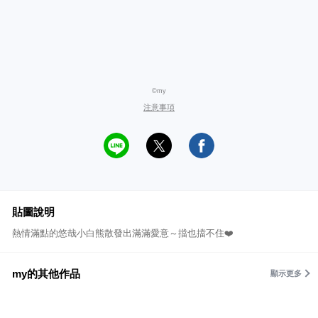
©my
注意事項
貼圖說明
熱情滿點的悠哉小白熊散發出滿滿愛意～擋也擋不住❤️
my的其他作品
顯示更多