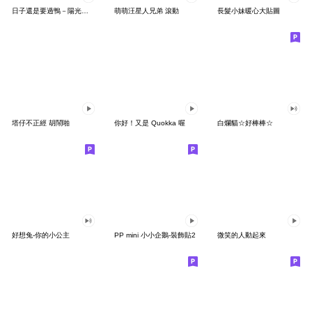
日子還是要過鴨－陽光開朗每一天鴨
萌萌汪星人兄弟 滾動
長髮小妹暖心大貼圖
塔仔不正經 胡鬧啪
你好！又是 Quokka 喔
白爛貓☆好棒棒☆
好想兔-你的小公主
PP mini 小小企鵝-裝飾貼2
微笑的人動起來