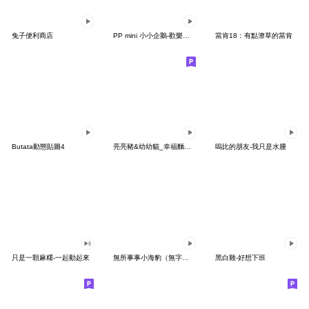
兔子便利商店
PP mini 小小企鵝-歡樂動物園派對
當肯18：有點潦草的當肯
Butata動態貼圖4
亮亮豬&幼幼貓_幸福麵包店
嗚比的朋友-我只是水腫
只是一顆麻糬-一起動起來
無所事事小海豹（無字貼圖首登場！）
黑白雞-好想下班