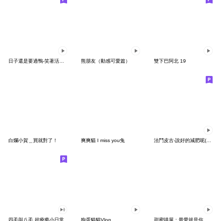
日子還是要過鴨-笑著活下去鴨
熊朋友（動感可愛篇）
雙下巴阿北 19
白爛小賀＿買就對了！
爽爽貓 I miss you兔
法鬥皮古-說好的減肥呢(第15彈)
四毛與八毛 超療癒小日常
狗蛋貓貓Vlog
甜蜜喵屋：最愛就是你