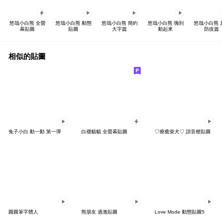
悠哉小白熊 全螢
悠哉小白熊 動態
悠哉小白熊 簡約
悠哉小白熊 嗨到
悠哉小白熊 
幕貼圖
貼圖
大字篇
動起來
防疫篇
相似的貼圖
兔子小白 動一動 第一彈
白襪貓貓 全螢幕貼圖
♡療癒柴犬♡ 諧音梗貼圖
圓圓筆字體人
熊朋友 過激貼圖
Love Mode 動態貼圖5