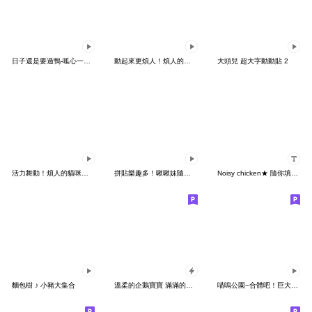
日子還是要過鴨-呱心一下鴨
動起來更煩人！煩人的貓咪3
大頭兒 超大字動動貼 2
活力舞動！煩人的貓咪★迷你版 2
拼貼樂趣多！啾啾妹隨意組合貼圖
Noisy chicken★ 隨你填貼圖第2波
麵包樹 ♪ 小豬大集合
溫柔的企鵝寶寶 滿滿的全螢幕
喵嗚公園−合體吧！巨大喵型機器人！