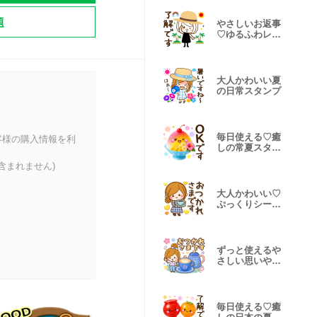
題
やさしいお返事
♡ゆるふわレデ
ィ【夏】
大人かわいい夏
の日常スタンプ
毎日使える♡癒
客様の購入情報を利
しの常夏スタン
プ 再販
含まれません)
大人かわいい♡
ぷっくりシール
風スタンプ♥
ずっと使えるや
さしい思いやり
スタンプ初夏
毎日使える♡癒