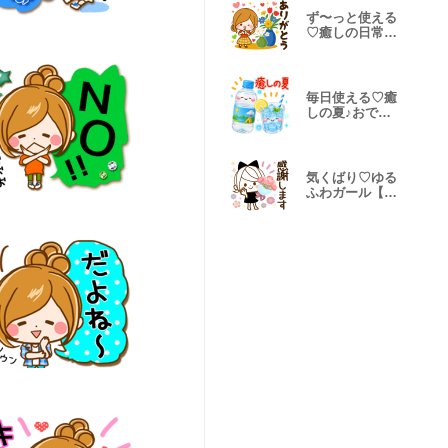
ず〜っと使える
♡癒しの日常ス
タンプ＊北欧
毎日使える♡癒
しの夏♪おでか
けスタンプ
気くばり♡ゆる
ふわガール【丁
寧ことば】