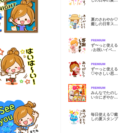
しの日本の夏ス
タンプ
夏のさわやか♡
癒しの日常スタ
ンプ
ず〜っと使える
♪お祝いイベン
ト＆日常言葉
ずーっと使える
♡やさしい思い
やりスタンプ
みんなでたのし
い☆にぎやかお
正月スタンプ
毎日使える♡癒
しの夏スタンプ