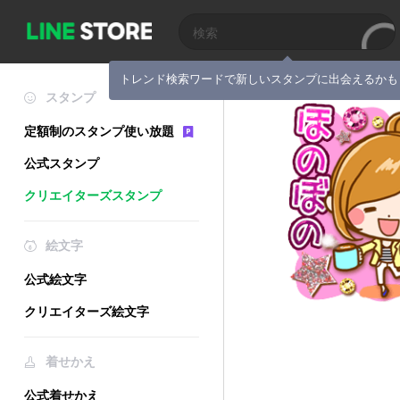
トレンド検索ワードで新しいスタンプに出会えるかも
スタンプ
定額制のスタンプ使い放題
公式スタンプ
クリエイターズスタンプ
絵文字
公式絵文字
クリエイターズ絵文字
着せかえ
公式着せかえ