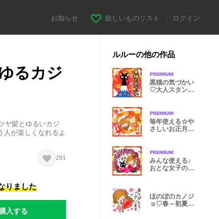
お知らせ
|
欲しいものリスト
|
ログイン
ルルーの他の作品
ゆるカジ
黒猫の気づかい
♡大人スタンプ
冬
毎年使える☆や
ツヤ髪とゆるいカジ
さしいお正月ス
う人が楽しくなれるよ
タンプ
291
みんな使える♪
おとな女子の年
末年始
になりました
ほのぼのカノジ
ョ♡春～初夏♪
購入する
敬語スタンプ