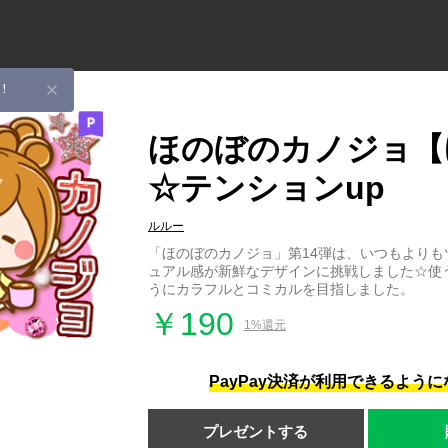
！
ほのぼのカノジョ【
☆テンションup
ルルー
「ほのぼのカノジョ」第14弾は、いつもよりも
ュアル感が新鮮なデザインに挑戦しました☆使
うにカラフルとコミカルを目指しました。
￥190
1%還元
PayPay決済が利用できるよう
プレゼントする