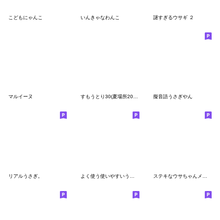
こどもにゃんこ
いんきゃなわんこ
謎すぎるウサギ ２
マルイーヌ
すもうとり30(夏場所2026)
擬音語うさぎやん
リアルうさぎ。
よく使う使いやすいうさぎスタンプ
ステキなウサちゃんメモリーズ