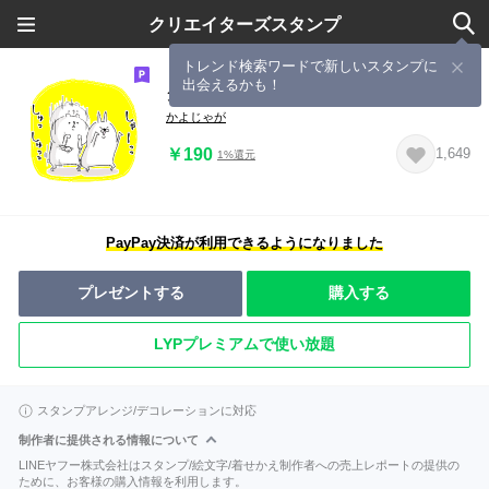
クリエイターズスタンプ
トレンド検索ワードで新しいスタンプに
出会えるかも！
クマっぽい子。４
かよじゃが
￥190
1,649
1%還元
PayPay決済が利用できるようになりました
プレゼントする
購入する
LYPプレミアムで使い放題
スタンプアレンジ/デコレーションに対応
制作者に提供される情報について
LINEヤフー株式会社はスタンプ/絵文字/着せかえ制作者への売上レポートの提供の
ために、お客様の購入情報を利用します。