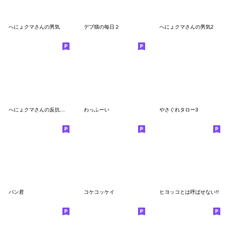
へにょクマさんの男気
デブ猫の毎日２
へにょクマさんの男気2
へにょクマさんの反抗期 ヤンキー編
わっふーい
やさぐれタロー3
パン君
コケコッケイ
ヒヨッコとは呼ばせない!!