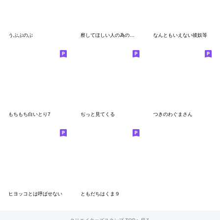
うぶぶのぶ
察してほしい人の為のねこスタンプ
なんともいえない彼奴等
もちもち白いとり7
ぢっと見てくる
つきのわぐまさん
ヒヨッコとは呼ばせない
ともだちはくま９