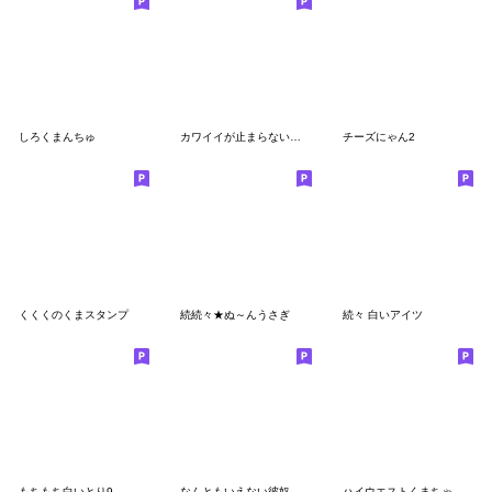
しろくまんちゅ
カワイイが止まらないツキノワグマ
チーズにゃん2
くくくのくまスタンプ
続続々★ぬ～んうさぎ
続々 白いアイツ
もちもち白いとり9
なんともいえない彼奴等 その２
ハイウエストくまちゃん♪シュール&カオス