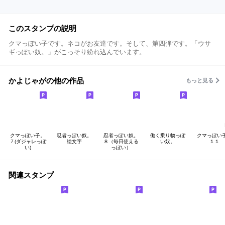
このスタンプの説明
クマっぽい子です。ネコがお友達です。そして、第四弾です。「ウサ
ギっぽい奴。」がこっそり紛れ込んでいます。
かよじゃがの他の作品
もっと見る
クマっぽい子。
忍者っぽい奴。
忍者っぽい奴。
働く乗り物っぽ
クマっぽい
７(ダジャレっぽ
絵文字
８（毎日使える
い奴。
１１
い)
っぽい）
関連スタンプ