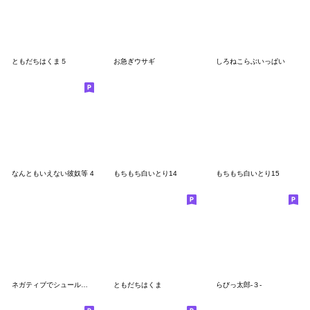
ともだちはくま５
お急ぎウサギ
しろねこらぶいっぱい
なんともいえない彼奴等 4
もちもち白いとり14
もちもち白いとり15
ネガティブでシュールなうさぎ２
ともだちはくま
らびっ太郎-３-