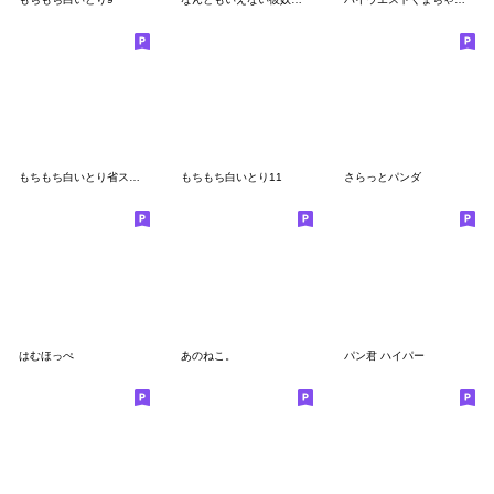
もちもち白いとり省スペース
もちもち白いとり11
さらっとパンダ
はむほっぺ
あのねこ。
パン君 ハイパー