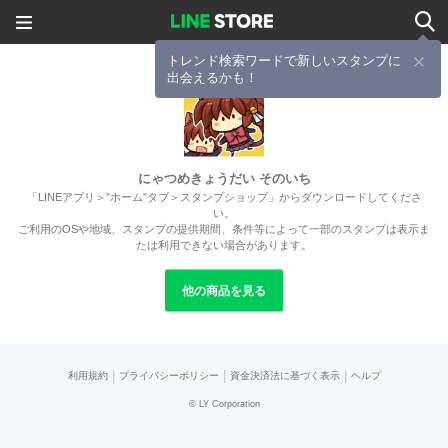
トレンド検索ワードで新しいスタンプに
出会えるかも！
にゃつめきょうだい そのいち
「LINEアプリ＞”ホーム”タブ＞スタンプショップ」からダウンロードしてくださ
い。
ご利用のOSや地域、スタンプの提供期間、条件等によって一部のスタンプは表示ま
たは利用できない場合があります。
他の商品を見る
|
|
|
利用規約
プライバシーポリシー
資金決済法に基づく表示
ヘルプ
©
LY Corporation