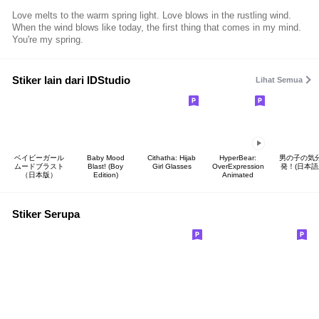
Love melts to the warm spring light. Love blows in the rustling wind.
When the wind blows like today, the first thing that comes in my mind.
You're my spring.
Stiker lain dari IDStudio
Lihat Semua
ベイビーガール
Baby Mood
Cithatha: Hijab
HyperBear:
男の子の気
ムードブラスト
Blast! (Boy
Girl Glasses
OverExpression
発！(日本語
（日本版）
Edition)
Animated
Stiker Serupa