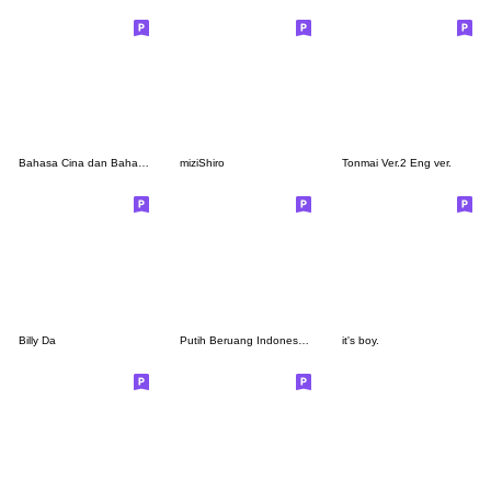
Bahasa Cina dan Bahasa Indonesia
miziShiro
Tonmai Ver.2 Eng ver.
Billy Da
Putih Beruang Indonesian and Japanese
it's boy.