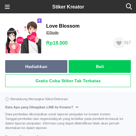
Stiker Kreator
Love Blossom
IDStudio
Rp18.000
517
Hadiahkan
Beli
Gratis Coba Stiker Tak Terbatas
Mendukung Merangkai Stiker/Dekorasi
Data Apa yang Dibagikan LINE ke Kreator?
Data pembelian dikumpulkan untuk laporan penjualan ke kreator konten.
Tanggal pembelian dan negara/wilayah yang terdaftar pada pembeli termasuk ke
dalam laporan penjualan. Informasi yang dapat diidentifikasi tidak akan pernah
disertakan ke dalam laporan.