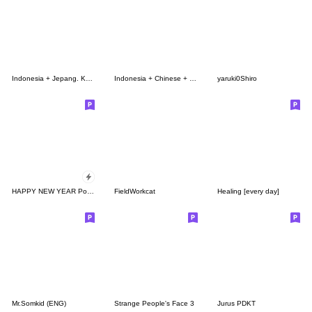
Indonesia + Jepang. Kata-kata yang baik
Indonesia + Chinese + English
yaruki0Shiro
HAPPY NEW YEAR Pop-Up Stickers Resale !
FieldWorkcat
Healing [every day]
Mr.Somkid (ENG)
Strange People's Face 3
Jurus PDKT