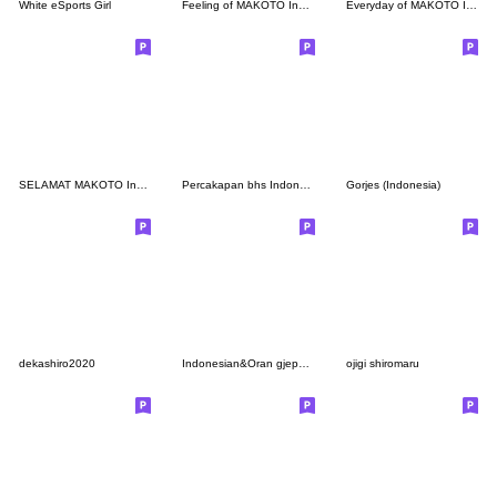
White eSports Girl
Feeling of MAKOTO Indonesian&Japanese
Everyday of MAKOTO Indonesian&Japanese
SELAMAT MAKOTO Indonesia & Jepang Talk1
Percakapan bhs Indonesia Ujinyan, Kasual
Gorjes (Indonesia)
dekashiro2020
Indonesian&Oran gjepang
ojigi shiromaru