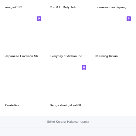
onegai2022
You & I : Daily Talk
Indonesia dan Jepang. Burung kuning
Japanese Emoticon Sticker
Everyday of Aichan Indonesian & JP 2020
Charming Rifkun
CoolerPor
Bangs short girl vol.68
Stiker Kreator Halaman utama