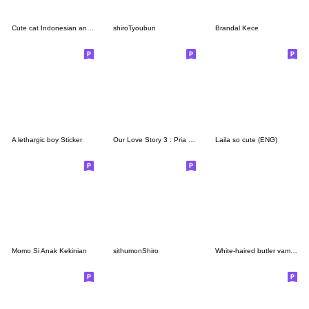
Cute cat Indonesian and Japanese
shiroTyoubun
Brandal Kece
A lethargic boy Sticker
Our Love Story 3 : Pria Romantis
Laila so cute (ENG)
Momo Si Anak Kekinian
sithumonShiro
White-haired butler vampire