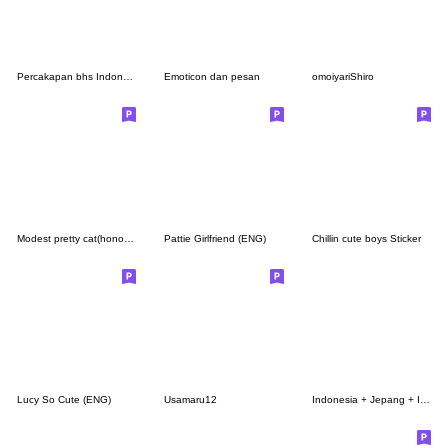
Percakapan bhs Indonesia Ujinyan, Formal
Emoticon dan pesan
omoiyariShiro
Modest pretty cat(honorifics)
Pattie Girlfriend (ENG)
Chillin cute boys Sticker
Lucy So Cute (ENG)
Usamaru12
Indonesia + Jepang + Inggris kontak