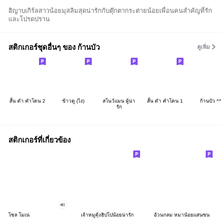
ฮิญาบเกิร์ลสาวน้อยมุสลิมสุดน่ารักกับตุ๊กตากระต่ายน้อยเพื่อนคนสำคัญที่รัก
และโปรดปราน
สติกเกอร์ชุดอื่นๆ ของ ก้านบัว
ดูเพิ่ม
สั้น ดำ คำโดน 2
ข้าวตู (ไง)
สโนว์แมน ผู้น่า
สั้น ดำ คำโดน 1
ก้านบัว ^
รัก
สติกเกอร์ที่เกี่ยวข้อง
โซล โมเน่
เจ้าหมูดุ้งฮิปโปน้อยน่ารัก
อ้วนกลม หมาน้อยแสนซน