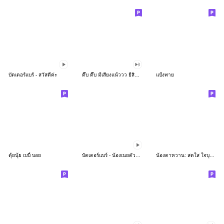
บัตเตอร์แบร์ - สวัสดีค่ะ
ดึ๊บ ดึ๊บ มีเสียงแน้ววว ยี่สิบห้า
แป้งพาย
ตุ้ยนุ้ย เบบี้ บอย
บัตเตอร์แบร์ - น้องเนยตัวตึง พุงเต่ง
น้องตาหวาน: สดใส ใจบุญ (สีพาสเทล)