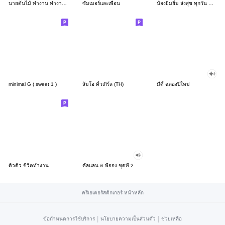
นายต้นไม้ ทำงาน ทำงาน ทำงาน!!!
ซัมเมอร์และเพื่อน
น้องยิมยิ้ม ส่งสุข ทุกวัน CutePastel THA
minimal G ( sweet 1 )
ส้มโอ คิ้วเกิร์ล (TH)
มีดี้ ฉลองปีใหม่
ดิวดิว ชีวิตทำงาน
คัลแลน & พี่จอง ชุดที่ 2
ครีเอเตอร์สติกเกอร์ หน้าหลัก
|
|
ข้อกำหนดการใช้บริการ
นโยบายความเป็นส่วนตัว
ช่วยเหลือ