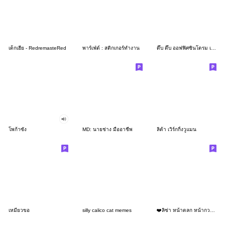
เด็กเฮีย - RedremasteRed
พาร์เฟ่ต์ : สติกเกอร์ทำงาน
ดึ๊บ ดึ๊บ ออฟฟิศซินโดรม เจ็ด
โพก้าซัง
MD: นายช่าง มืออาชีพ
ลิต้า เวิร์กกิ้งวูแมน
เหมียวขอ
silly calico cat memes
❤️ลิซ่า หน้าตลก หน้ากวน!❤️