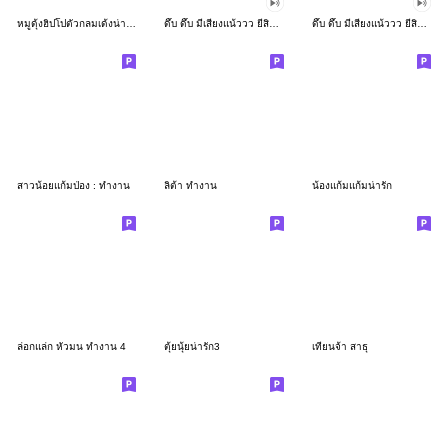
หมูดุ้งฮิปโปตัวกลมเด้งน่ารัก
ดึ๊บ ดึ๊บ มีเสียงแน้ววว ยี่สิบเจ็ด
ดึ๊บ ดึ๊บ มีเสียงแน้ววว ยี่สิบหก
สาวน้อยแก้มป่อง : ทำงาน
ลิต้า ทำงาน
น้องแก้มแก้มน่ารัก
ล่อกแล่ก หัวมน ทำงาน 4
ตุ้ยนุ้ยน่ารัก3
เทียนจ้า สาธุ