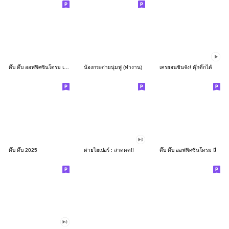
ดึ๊บ ดึ๊บ ออฟฟิศซินโดรม เก้า
น้องกระต่ายนุ่มฟู (ทำงาน)
เครยอนชินจัง! ดุ๊กดิ๊กได้
ดึ๊บ ดึ๊บ 2025
ต่ายไฮเปอร์ : สาดดด!!
ดึ๊บ ดึ๊บ ออฟฟิศซินโดรม สี่