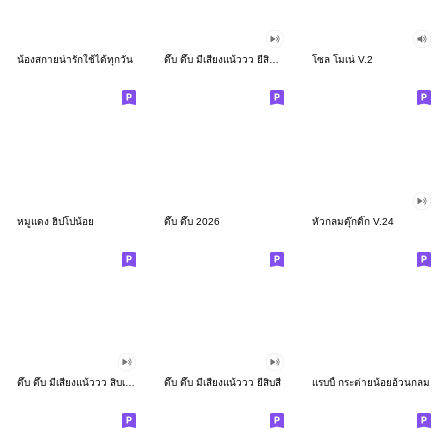
น้องสกายน่ารักใช้ได้ทุกวัน
ดึ๊บ ดึ๊บ มีเสียงแน้ววว ยี่สิบสอง
โซล โมเน่ V.2
หมูแดง ฮิปโปน้อย
ดึ๊บ ดึ๊บ 2026
หัวกลมดุ๊กดิ๊ก V.24
ดึ๊บ ดึ๊บ มีเสียงแน้ววว สิบเก้า
ดึ๊บ ดึ๊บ มีเสียงแน้ววว ยี่สิบสี่
แรบบี้ กระต่ายน้อยอ้วนกลม