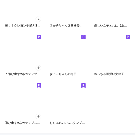
動く！クレヨン手描きSIMPLEおんなのこ
ひま子ちゃん２５６毎日使えるBIGスタンプ
優しい女子と共に【あると助かるスタンプ】
＊飛び出す!!ネガティブスタンプボブヘア＊
きいろちゃんの毎日
めっちゃ可愛い女の子６「感謝の嵐編」
飛び出す!!ネガティブスタンプ★ボブヘア
おちゃめのBIGスタンプ♡冬の敬語でご挨拶