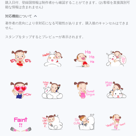
購入日付、登録国情報は制作者から確認することができます。(お客様を直接識別可
能な情報は含まれません)
対応機能について
著作者の意向により非対応になる可能性があります。購入後のキャンセルはできま
せん。
スタンプをタップするとプレビューが表示されます。