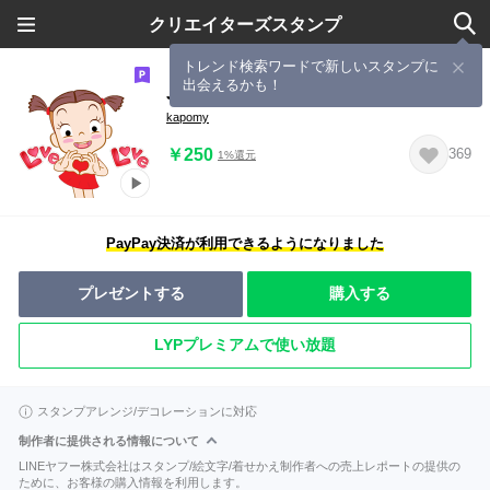
クリエイターズスタンプ
トレンド検索ワードで新しいスタンプに
出会えるかも！
Jumbooka 4 ( Animated Stickers )
kapomy
￥250
369
1%還元
PayPay決済が利用できるようになりました
プレゼントする
購入する
LYPプレミアムで使い放題
スタンプアレンジ/デコレーションに対応
制作者に提供される情報について
LINEヤフー株式会社はスタンプ/絵文字/着せかえ制作者への売上レポートの提供の
ために、お客様の購入情報を利用します。