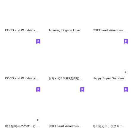
COCO and Wondrous BIG 3
Amazing Dogs In Love
COCO and Wondrous Gang 33
COCO and Wondrous Gang 31
おちゃめ3Ｄ風♥夏の敬語でお気遣い♥BIG
Happy Super Grandma
動く!おちゃめのずっと使えるよ！毎日編
COCO and Wondrous BIG 4
毎日使える！ボブガール☆えいご？スタンプ