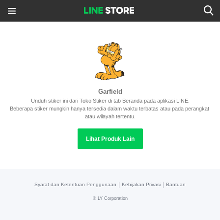
Garfield
Unduh stiker ini dari Toko Stiker di tab Beranda pada aplikasi LINE.
Beberapa stiker mungkin hanya tersedia dalam waktu terbatas atau pada perangkat 
atau wilayah tertentu.
Lihat Produk Lain
|
|
Syarat dan Ketentuan Penggunaan
Kebijakan Privasi
Bantuan
©
LY Corporation