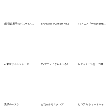
劇場版 黒子のバスケ LAST GAME
SHADOW PLAYER No.6
TVアニメ「WIND BREAKER」桜・杉下
e 東京リベンジャーズ 聖夜決戦編
TVアニメ『ぐらんぶる2』
レディナガンは、ご機嫌ナナメ
黒子のバスケ
だだかぶりスタンプ
ヒロアカ ショートキャットと焦凍くん