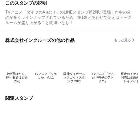
このスタンプの説明
TVアニメ「ダイヤのA actⅡ」のLINEスタンプ第2弾が登場！作中の台
詞が多くラインナップされているため、第1弾とあわせて使えばトーク
ルームが盛り上がること間違いなし！
株式会社インクルーズの他の作品
もっと見る
上伊那ぼたん、
TVアニメ「クラ
阪神タイガース
TVアニメ「とん
寮舎のイケ
酔へる姿は百合
にか」Vol.1
マスコットスタ
がり帽子のアト
同僚は至高
の花
ンプ 2026
リエ」
レイメイ
関連スタンプ