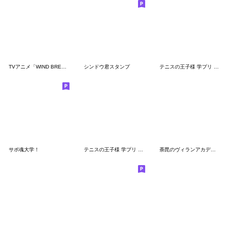
TVアニメ「WIND BREAKER」3年生ver.
シンドウ君スタンプ
テニスの王子様 学プリ 発売記念Vol.2
サポ魂大学！
テニスの王子様 学プリ 発売記念Vol.1
荼毘のヴィランアカデミア