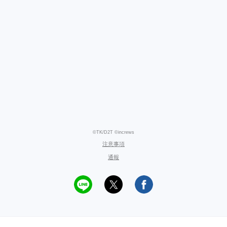
©TK/D2T ©increws
注意事項
通報