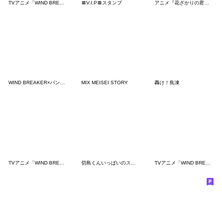
TVアニメ「WIND BREAKER」桜ver.
〓V.I.P〓スタンプ
アニメ『花ざかりの君たちへ』
WIND BREAKER×パンダたいそう（第3弾）
MIX MEISEI STORY
轟け！焦凍
TVアニメ「WIND BREAKER」vol.4
切島くんいっぱいのスタンプ
TVアニメ「WIND BREAKER」梅宮ver.