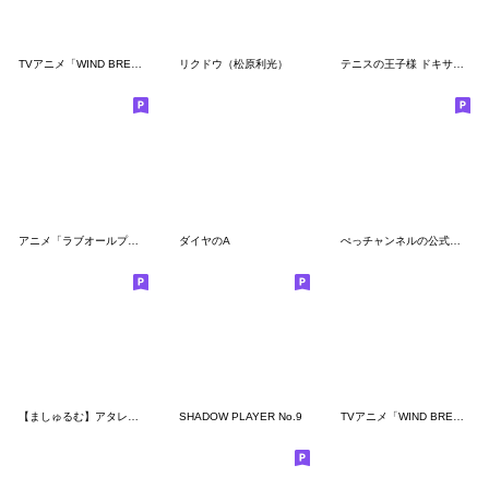
TVアニメ「WIND BREAKER」獅子頭連ver.
リクドウ（松原利光）
テニスの王子様 ドキサバ 発売記念Vol.1
アニメ「ラブオールプレー」LINEスタンプ
ダイヤのA
ぺっチャンネルの公式スタンプ
【ましゅるむ】アタレバー&ケレレバー
SHADOW PLAYER No.9
TVアニメ「WIND BREAKER」楡井・蘇枋・桐生