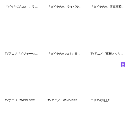
「ダイヤのA actⅡ」ライバル校スタンプ
「ダイヤのA」ライバル校スタンプ
「ダイヤのA」青道高校スタンプ
TVアニメ「メジャーセカンド」
「ダイヤのA actⅡ」青道高校スタンプ
TVアニメ『夜桜さんちの大作戦』Vol.2
TVアニメ「WIND BREAKER」
TVアニメ「WIND BREAKER」vol.2
エリアの騎士2