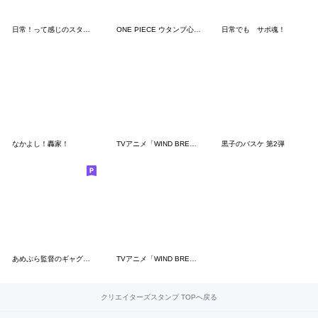
日常！って感じのスタンプ
ONE PIECE ウタンプ心にぐっとくる言葉
日常でも サポ魂！
なかよし！轟家！
TVアニメ「WIND BREAKER」桐生ver.
黒子のバスケ 第2弾
あめぷら監督のギャグスタンプ
TVアニメ「WIND BREAKER」vol.3
クリエイターズスタンプ TOPへ戻る