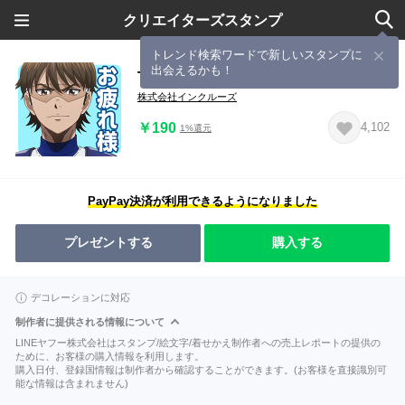
クリエイターズスタンプ
トレンド検索ワードで新しいスタンプに
出会えるかも！
TVアニメ「ダイヤのA actⅡ」Vol.2
株式会社インクルーズ
￥190
4,102
1%還元
PayPay決済が利用できるようになりました
プレゼントする
購入する
デコレーションに対応
制作者に提供される情報について
LINEヤフー株式会社はスタンプ/絵文字/着せかえ制作者への売上レポートの提供の
ために、お客様の購入情報を利用します。
購入日付、登録国情報は制作者から確認することができます。(お客様を直接識別可
能な情報は含まれません)