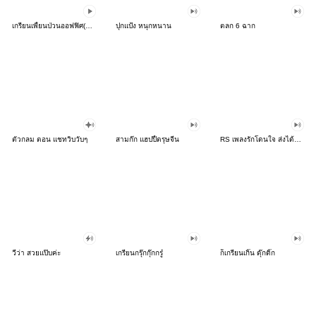
เกรียนเพี้ยนป่วนออฟฟิศ(ดุ๊กดิ๊กๆ)
ปุกแป้ง หนุกหนาน
ตลก 6 ฉาก
ตัวกลม ตอน แชทวิบวับๆ
สามก๊ก แฮปปี้ตรุษจีน
RS เพลงรักโดนใจ ส่งได้ทุกอารมณ์
วีว่า สวยแป๊บค่ะ
เกรียนกรุ๊กกุ๊กกรู๋
ก็เกรียนเกิ๊น ดุ๊กดิ๊ก