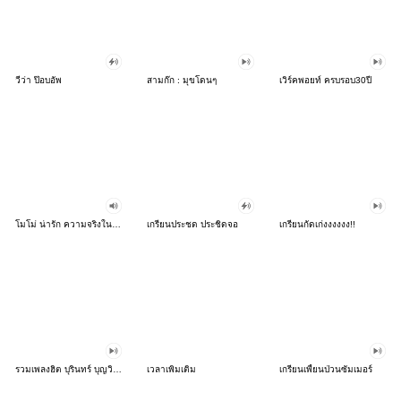
วีว่า ป๊อบอัพ
สามก๊ก : มุขโดนๆ
เวิร์คพอยท์ ครบรอบ30ปี
โมโม่ น่ารัก ความจริงในใจ แบบ บิ๊ก บิ๊ก
เกรียนประชด ประชิดจอ
เกรียนกัดเก่งงงงงง!!
รวมเพลงฮิต บุรินทร์ บุญวิสุทธิ์!
เวลาเพิ่มเติม
เกรียนเพี้ยนป่วนซัมเมอร์