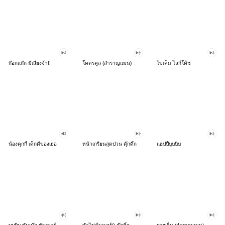
ก๊อกแก๊ก มีเสียงจ้า!!
โคตรคูล (สำราญแมน)
ไข่เค็ม ไลก์โค้ช
น้องคุกกี้ เด็กดีของเธอ
หน้าเกรียนสุดป่วน ดุ๊กดิ๊ก
แฮปปี้บุบบิบ