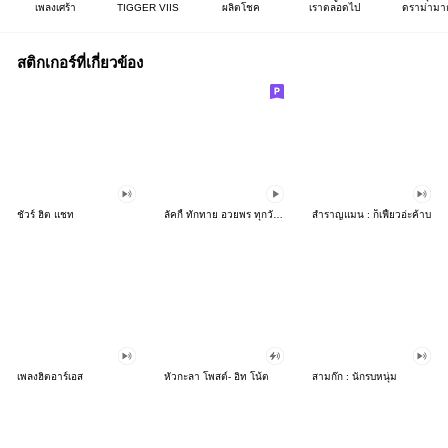
เพลงเศร้า
TIGGER VIIS
ผลิตโชค
เราตลอดไป
ดราม่ามา
สติกเกอร์ที่เกี่ยวข้อง
ชัวร์ ฮิต แชท
ลัคกี้ ทักทาย อวยพร ทุกวัน ดุ๊กดิ๊ก
สำราญแมน : ก็เฟี้ยวอ่ะค้าบ
เพลงฮิตอาร์เอส
หัวกะลา โพสต์- อิท โน้ต
สามก๊ก : นักรบหนุ่ม