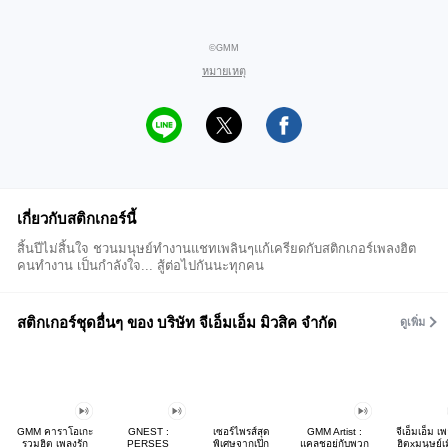
©GMM
หมายเหตุ
เกี่ยวกับสติกเกอร์นี้
สิ้นปีไม่สิ้นใจ ชวนมนุษย์ทำงานแชทเพลินๆแก้เครียดกับสติกเกอร์เพลงฮิต
คนทำงาน เป็นกำลังใจ... สู้ต่อไปกันนะทุกคน
สติกเกอร์ชุดอื่นๆ ของ บริษัท จีเอ็มเอ็ม มิวสิค จำกัด
ดูเพิ่ม
GMM คาราโอเกะ
GNEST :
เซอร์ไพรส์สุด
GMM Artist :
จีเอ็มเอ็ม เ
รวมฮิต เพลงรัก
PERSES
พิเศษจากเป๊ก
แคลชอยู่กับพวก
ฮิตxมนุษย์เ