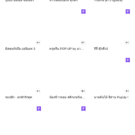
บุบบิบ ซัมเม๊อ ซัมเมอร์
หัวไข่ต้มเบอร์0 ดุ๊กดิ๊ก
รวยเกิ้น (สำราญแมน)
มิสเตอร์แป๊บ แอนิเมท 3
ตรุษจีน POP-UP by นายต้นไม้
จีจี้ ดุ๊กดิ๊ก2
จมปลัก : อกหักรักคุด
น้องข้าวหอม สติกเกอร์เอฟเฟกต์
นายต้นไม้ อีสาน PopUp !