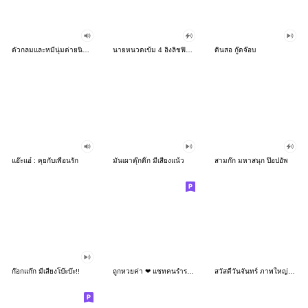
ตัวกลมและหมีนุ่มต่ายนิ่ม : เทศกาลปีใหม่
นายหนวดเข้ม 4 อิงลิชฟิตเต็มจอ
ดินสอ กู๊ดจ๊อบ
แอ๊ะแอ๋ : คุยกับเพื่อนรัก
มันเผาดุ๊กดิ๊ก มีเสียงแน้ว
สามก๊ก มหาสนุก ป๊อปอัพ
ก๊อกแก๊ก มีเสียงโบ๊ะบ๊ะ!!
ถูกหวยค่า ❤ แชทคนร่ำรวย น่ารัก
สวัสดีวันจันทร์ ภาพใหญ่ สดใส