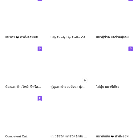
แมวดำ ❤️ ตัวตึงออฟฟิศ
Silly Goofy Dip Catto V.4
แมวสู้ชีวิต แต่ชีวิตสู้กลับ : แมวด้วง 4
น้องแมวข้าวไหม้: นี่หรือคือความรัก
คู่หูแมวซ่าจอมป่วน : ยุ่งมากเลย เมี๊ยว!
ไข่ตุ๋น แมวขี้เกียจ
Competent Cat.
แมวสู้ชีวิต แต่ชีวิตสู้กลับ : แมวด้วง 7
แมวส้มส้ม ❤️ ตัวตึงออฟฟิศ 5