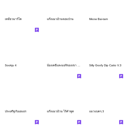
เหมียวมาร์โค
แก๊งแมวอ้วนจอมป่วน
Meow Bai-tarn
Sookju 4
น้องเคธี่และมอจิของเขา ver.2
Silly Goofy Dip Catto V.3
ประเสริฐกับเอมอร
แก๊งแมวอ้วน ไร้คำพูด
แมวแบดๆ 3