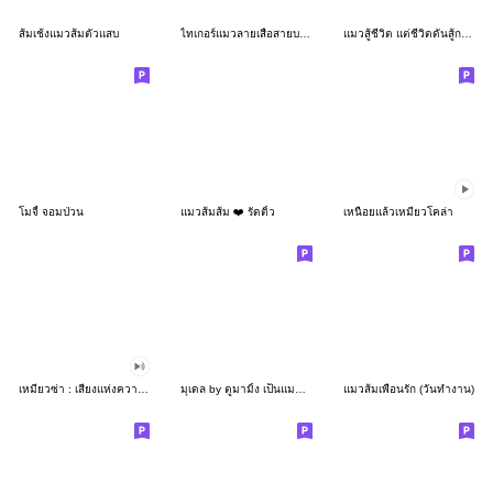
ส้มเช้งแมวส้มตัวแสบ
ไทเกอร์แมวลายเสือสายบอส❤️
แมวสู้ชีวิต แต่ชีวิตดันสู้กลับ:แมวด้วง 2
โมจี้ จอมป่วน
แมวส้มส้ม ❤️ รัดติ้ว
เหนื่อยแล้วเหมียวโคล่า
เหมียวซ่า : เสียงแห่งความสุข
มุเดล by ตูมามิ้ง เป็นแมวหรือเป็นมีม
แมวส้มเพื่อนรัก (วันทำงาน)