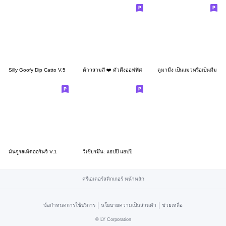
Silly Goofy Dip Catto V.5
ต้าวสามสี ❤️ ตัวตึงออฟฟิศ
ตูมามิ้ง เป็นแมวหรือเป็นมีม
มันจูรสเห็ดออรินจิ V.1
วิเชียรมึน: แฮปปี้ แฮปปี้
ครีเอเตอร์สติกเกอร์ หน้าหลัก
|
|
ข้อกำหนดการใช้บริการ
นโยบายความเป็นส่วนตัว
ช่วยเหลือ
©
LY Corporation