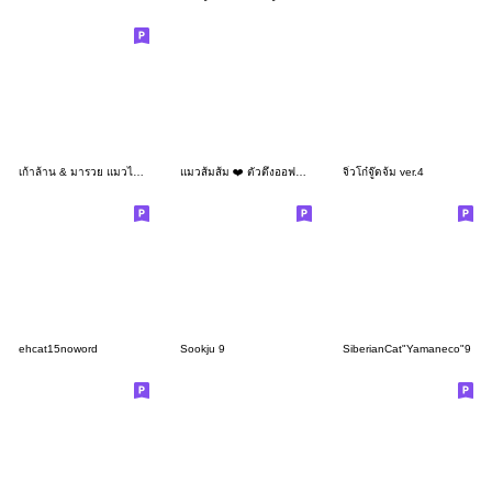
เก้าล้าน & มารวย แมวไทยจอมป่วน
แมวส้มส้ม ❤️ ตัวตึงออฟฟิศ 3 [ENG]
จิ๋วโก๋จู๊ดจ้ม ver.4
ehcat15noword
Sookju 9
SiberianCat"Yamaneco"9