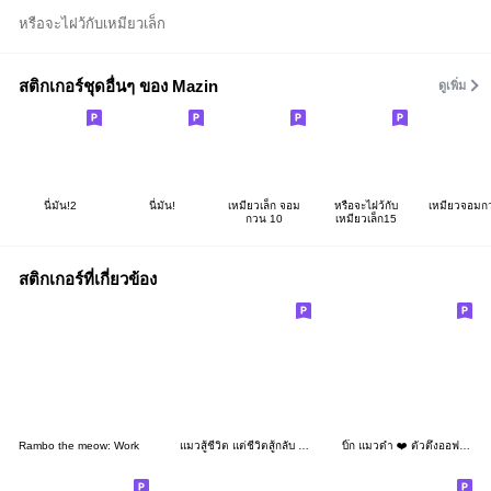
หรือจะไฝว้กับเหมียวเล็ก
สติกเกอร์ชุดอื่นๆ ของ Mazin
ดูเพิ่ม
นี่มัน!2
นี่มัน!
เหมียวเล็ก จอม
หรือจะไฝว้กับ
เหมียวจอมก
กวน 10
เหมียวเล็ก15
สติกเกอร์ที่เกี่ยวข้อง
Rambo the meow: Work
แมวสู้ชีวิต แต่ชีวิตสู้กลับ : แมวด้วง 5
บิ๊ก แมวดำ ❤️ ตัวตึงออฟฟิศ