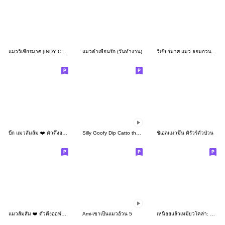
แมววิเชียรมาศ [INDY Cosplay]
แมวดำเพื่อนรัก (วันทำงาน)
วิเชียรมาศ แมว จอมกวน Siamese Cat
บิ๊ก แมวส้มส้ม ❤️ ตัวตึงออฟฟิศ 2
Silly Goofy Dip Catto the animated
ชิเอลแมวมึน คิรัวร์ตัวป่วน
แมวส้มส้ม ❤️ ตัวตึงออฟฟิศ 2
Ami-เขาเป็นแมวอ้วน 5
เหนื่อยแล้วเหมียวโคล่า: ขี้เกียจด้วย