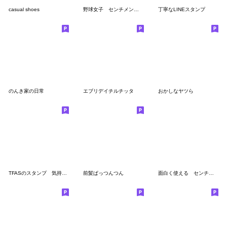
casual shoes
野球女子 センチメンタルガール
丁寧なLINEスタンプ
のんき家の日常
エブリデイチルチッタ
おかしなヤツら
TFASのスタンプ 気持ちをつたえるよVer
前髪ぱっつんつん
面白く使える センチメンタルボーイ