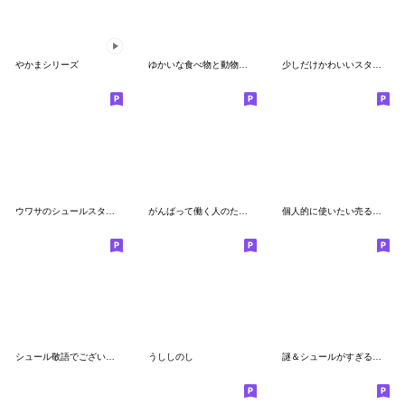
やかまシリーズ
ゆかいな食べ物と動物たち 日常編
少しだけかわいいスタンプ
ウワサのシュールスタンプ
がんばって働く人のためのシュールスタンプ
個人的に使いたい売る気のないスタンプ
シュール敬語でございます
うししのし
謎＆シュールがすぎるシリーズ