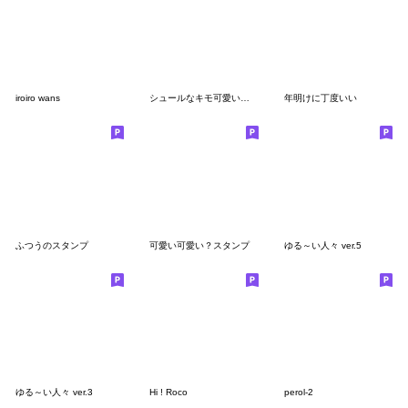
iroiro wans
シュールなキモ可愛いシリーズ
年明けに丁度いい
ふつうのスタンプ
可愛い可愛い？スタンプ
ゆる～い人々 ver.5
ゆる～い人々 ver.3
Hi ! Roco
perol-2