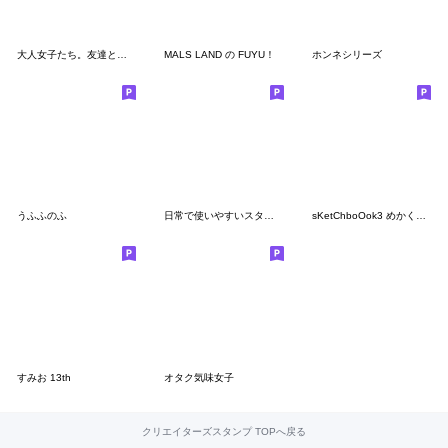
大人女子たち。友達との会話に。
MALS LAND の FUYU！
ホンネシリーズ
うふふのふ
日常で使いやすいスタンプ by mito
sKetChboOok3 めかくしくまさん。Part２
すみお 13th
オタク気味女子
クリエイターズスタンプ TOPへ戻る