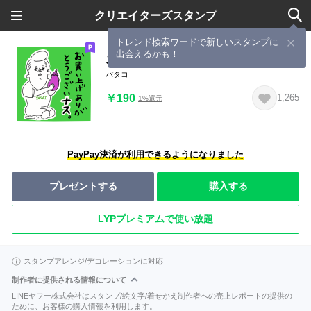
クリエイターズスタンプ
トレンド検索ワードで新しいスタンプに
出会えるかも！
スーパーヤサイジン
バタコ
￥190
1,265
1%還元
PayPay決済が利用できるようになりました
プレゼントする
購入する
LYPプレミアムで使い放題
スタンプアレンジ/デコレーションに対応
制作者に提供される情報について
LINEヤフー株式会社はスタンプ/絵文字/着せかえ制作者への売上レポートの提供の
ために、お客様の購入情報を利用します。