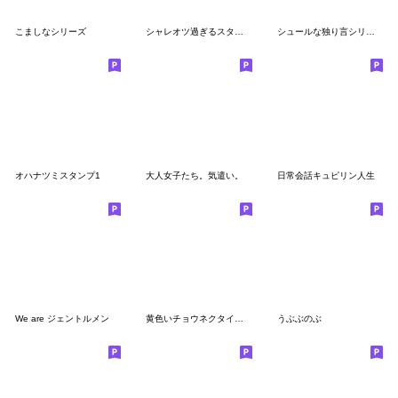
こましなシリーズ
シャレオツ過ぎるスタンプ
シュールな独り言シリーズ
オハナツミスタンプ1
大人女子たち。気遣い。
日常会話キュピリン人生
We are ジェントルメン
黄色いチョウネクタイのこびとのゆるい敬語
うぶぶのぶ