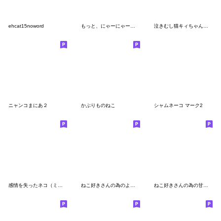
ehcat15noword
もっと、にゃーにゃー言いたいにゃー
泣きむし猫キィちゃんとお友だち
ニャンコまにあ２
かぶりものねこ
シャムネーコ マーク2
感情を失ったネコ（ミニ）
ねこ好きさんの為のよく使う敬語
ねこ好きさんの為の甘えん坊スタンプ【２】