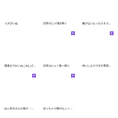
うさぴいぬ
日常のにゃ!第2弾☆
媚びないもっちりネコ「野良ドラ雄」
態度がでかいねこ4(しげねこ)
日常のにゃ！第一弾☆
仲いい人マブダチ専用三毛猫
ねこ好きさんの為の「猫」スタンプ
ぽっちゃり猫のちょっとだけ関西弁7