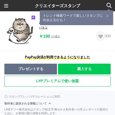
クリエイターズスタンプ
トレンド検索ワードで新しいスタンプに
出会えるかも！
ぶりたん
バタコ
￥190
930
1%還元
PayPay決済が利用できるようになりました
プレゼントする
購入する
LYPプレミアムで使い放題
スタンプアレンジ/デコレーションに対応
制作者に提供される情報について
LINEヤフー株式会社はスタンプ/絵文字/着せかえ制作者への売上レポートの提供の
ために、お客様の購入情報を利用します。