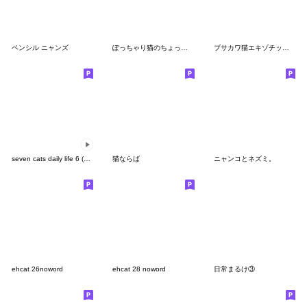
ペンシル ニャンズ
ぽっちゃり猫のちょっとだけ丁寧語
ブサカワ猫エキゾチックの毎日【5】グルメ
seven cats daily life 6 (no word)
猫ならば
ニャンコとネズミ。
ehcat 26noword
ehcat 28 noword
日常まるけ③