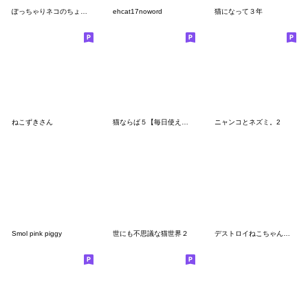
ぽっちゃりネコのちょっとだけ関西弁6
ehcat17noword
猫になって３年
ねこずきさん
猫ならば５【毎日使える】
ニャンコとネズミ。2
Smol pink piggy
世にも不思議な猫世界２
デストロイねこちゃん【日常あいさつ】