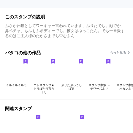
このスタンプの説明
ぶさかわ猫としてワーキャー言われています、ぶりたでち。顔でか、
鼻ペチャ、もふもふボディーでち。彼女はぶっこたん。でも一番愛す
るのはご主人様のたかさまでち♡むふん
バタコの他の作品
もっと見る
ミルミルミルモ
エトスタンプ★
ぶりたぶっこし
スタンプ家族 ～
スタンプ家
トリばかり言う
げる
チワーズより
オカンよ
トリ
関連スタンプ