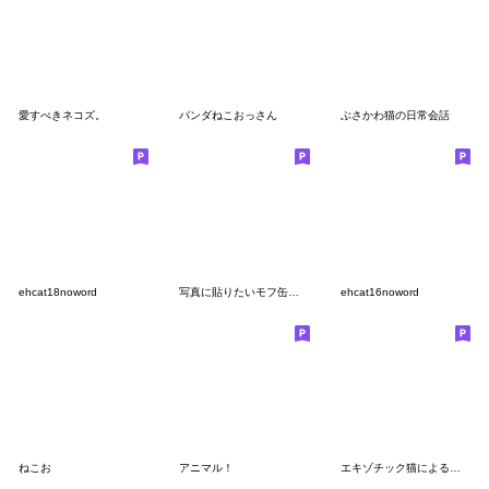
愛すべきネコズ。
パンダねこおっさん
ぶさかわ猫の日常会話
ehcat18noword
写真に貼りたいモフ缶スタンプ
ehcat16noword
ねこお
アニマル！
エキゾチック猫による日常会話スタンプ