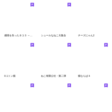
感情を失ったネコ３ ～恐怖編～
シュールなねこ大集合
チーズにゃん2
0.1トン猫
ねこ有限公社・第二弾
猫ならば４