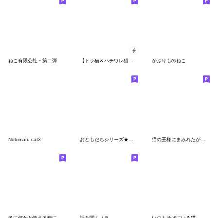
ねこ有限公社・第二弾
【トラ猫＆ハチワレ猫】動く！ペットたち
かぶりものねこ
Nobimaru cat3
おともだちシリーズ★第一弾!英語版
猫の王様にまみれたがりのBIGスタンプ
冬に何かと使える猫にまみれたがりスタンプ
話を聞くノラ
いつもそばにいる猫