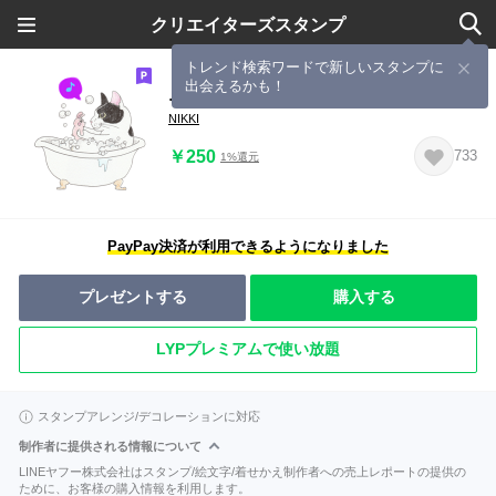
クリエイターズスタンプ
トレンド検索ワードで新しいスタンプに
出会えるかも！
ニッキさんとお友だちオールスターズ
NIKKI
￥250
733
1%還元
PayPay決済が利用できるようになりました
プレゼントする
購入する
LYPプレミアムで使い放題
スタンプアレンジ/デコレーションに対応
制作者に提供される情報について
LINEヤフー株式会社はスタンプ/絵文字/着せかえ制作者への売上レポートの提供の
ために、お客様の購入情報を利用します。