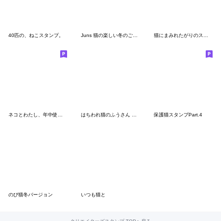
40匹の、ねこスタンプ。
Juns 猫の楽しい冬のご挨拶
猫にまみれたがりのスタンプ2
ネコとわたし、年中使えるスタンプ
はちわれ猫のふうさん パート2
保護猫スタンプPart.4
のび猫冬バージョン
いつも猫と