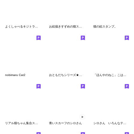
よくしゃべるキジトラ猫 - 山田猫 vol.14
お絵描きすずめの猫スタンプ その1
猫の絵スタンプ。
nobimaru Cat2
おともだちシリーズ★第一弾！
「ほんやのねこ」こはるのスタンプ
リアル猫ちゃん集合スタンプ。第一弾
青いスカーフのシロさん
シロさん いろんなテンションのご挨拶