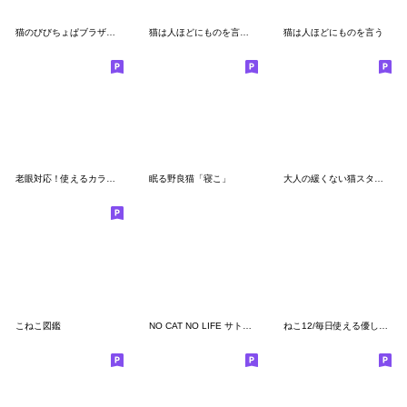
猫のびびちょぱブラザーズ パート2
猫は人ほどにものを言う・２
猫は人ほどにものを言う
老眼対応！使えるカラフルリアル猫スタンプ
眠る野良猫「寝こ」
大人の緩くない猫スタンプー集団編
こねこ図鑑
NO CAT NO LIFE サトヲ猫スタンプ
ねこ12/毎日使える優しいスタンプ