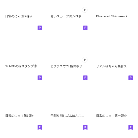
日常のにゃ!第2弾☆
青いスカーフのシロさん アニメーション２
Blue scarf Shiro-san 2
YO-COの猫スタンプ①～愛しい日々～
ヒグチユウコ 猫のボリスアニメスタンプ
リアル猫ちゃん集合スタンプ第②弾
日常のにゃ！第3弾⭐︎
手彫り消しゴムはんこの猫スタンプ
日常のにゃ！第一弾☆