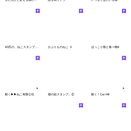
40匹の、ねこスタンプ。２
かぶりものねこ ３
ほっこり猫と食べ物8
動く▶▶ねこ有限公社
猫の絵スタンプ。②
動く！Cat Hill