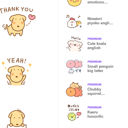
emotions
japanese
Niwatori
piyoko english
moving
Cute koala
english
Small penguin
big letter
Chubby
squirrel
english
Kaeru
honorific