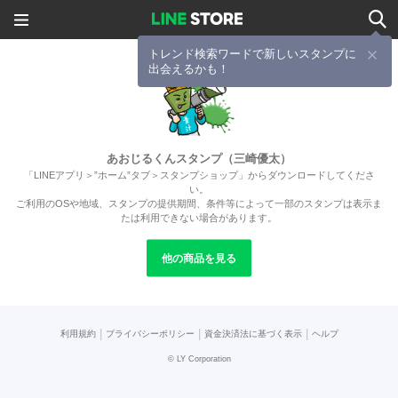
トレンド検索ワードで新しいスタンプに
出会えるかも！
あおじるくんスタンプ（三崎優太）
「LINEアプリ＞”ホーム”タブ＞スタンプショップ」からダウンロードしてくださ
い。
ご利用のOSや地域、スタンプの提供期間、条件等によって一部のスタンプは表示ま
たは利用できない場合があります。
他の商品を見る
|
|
|
利用規約
プライバシーポリシー
資金決済法に基づく表示
ヘルプ
©
LY Corporation