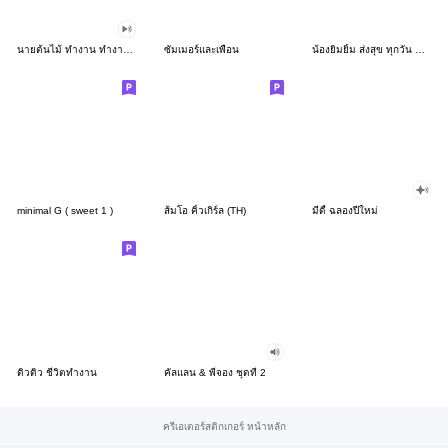
นายต้นไม้ ทำงาน ทำงาน ทำงาน!!!
ซัมเมอร์และเพื่อน
น้องยิมยิ้ม ส่งสุข ทุกวัน CutePastel THA
minimal G ( sweet 1 )
ส้มโอ คิ้วเกิร์ล (TH)
มีดี้ ฉลองปีใหม่
ดิวดิว ชีวิตทำงาน
คัลแลน & พี่จอง ชุดที่ 2
ครีเอเตอร์สติกเกอร์ หน้าหลัก