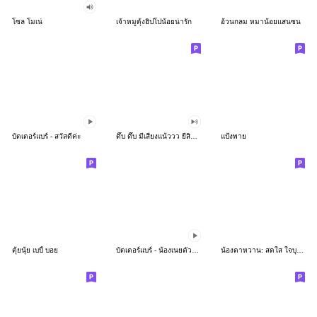
โซล โมเน่
เจ้าหมูดุ้งฮิปโปน้อยน่ารัก
อ้วนกลม หมาน้อยแสนซน
บัตเตอร์แบร์ - สวัสดีค่ะ
ดึ๊บ ดึ๊บ มีเสียงแน้ววว ยี่สิบห้า
แป้งพาย
ตุ้ยนุ้ย เบบี้ บอย
บัตเตอร์แบร์ - น้องเนยตัวตึง พุงเต่ง
น้องตาหวาน: สดใส ใจบุญ (สีพาสเทล)