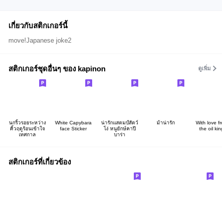
เกี่ยวกับสติกเกอร์นี้
move!Japanese joke2
สติกเกอร์ชุดอื่นๆ ของ kapinon
ดูเพิ่ม
นกริ้วรอยระหว่าง
White Capybara
น่ารักแสตมป์สัตว์
ม้าน่ารัก
With love f
คิ้วฤดูร้อนเข้าใจ
face Sticker
โง่ หนูยักษ์คาปี
the oil kin
เทศกาล
บาร่า
สติกเกอร์ที่เกี่ยวข้อง