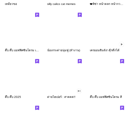
เหมียวขอ
silly calico cat memes
❤️ลิซ่า หน้าตลก หน้ากวน!❤️
ดึ๊บ ดึ๊บ ออฟฟิศซินโดรม เก้า
น้องกระต่ายนุ่มฟู (ทำงาน)
เครยอนชินจัง! ดุ๊กดิ๊กได้
ดึ๊บ ดึ๊บ 2025
ต่ายไฮเปอร์ : สาดดด!!
ดึ๊บ ดึ๊บ ออฟฟิศซินโดรม สี่