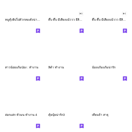
หมูดุ้งฮิปโปตัวกลมเด้งน่ารัก
ดึ๊บ ดึ๊บ มีเสียงแน้ววว ยี่สิบเจ็ด
ดึ๊บ ดึ๊บ มีเสียงแน้ววว ยี่สิบหก
สาวน้อยแก้มป่อง : ทำงาน
ลิต้า ทำงาน
น้องแก้มแก้มน่ารัก
ล่อกแล่ก หัวมน ทำงาน 4
ตุ้ยนุ้ยน่ารัก3
เทียนจ้า สาธุ