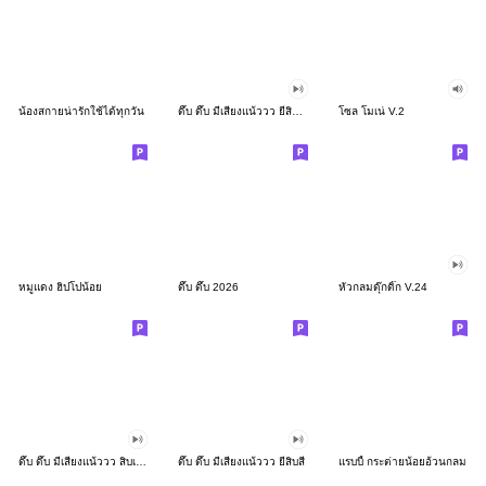
น้องสกายน่ารักใช้ได้ทุกวัน
ดึ๊บ ดึ๊บ มีเสียงแน้ววว ยี่สิบสอง
โซล โมเน่ V.2
หมูแดง ฮิปโปน้อย
ดึ๊บ ดึ๊บ 2026
หัวกลมดุ๊กดิ๊ก V.24
ดึ๊บ ดึ๊บ มีเสียงแน้ววว สิบเก้า
ดึ๊บ ดึ๊บ มีเสียงแน้ววว ยี่สิบสี่
แรบบี้ กระต่ายน้อยอ้วนกลม