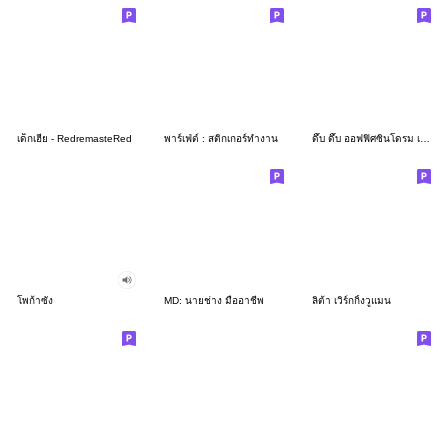
เด็กเฮีย - RedremasteRed
พาร์เฟ่ต์ : สติกเกอร์ทำงาน
ดึ๊บ ดึ๊บ ออฟฟิศซินโดรม เจ็ด
โพก้าซัง
MD: นายช่าง มืออาชีพ
ลิต้า เวิร์กกิ้งวูแมน