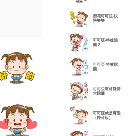
櫻花可可亞-快
快樂樂
可可亞-特效貼
圖 2
可可亞-特效貼
圖
可可亞敲可愛特
大貼圖
可可亞就是可愛
（靜音版）