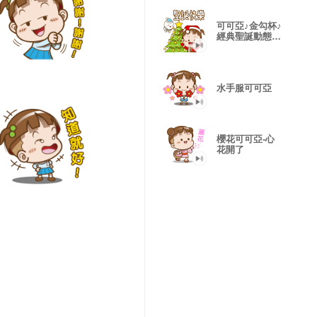
可可亞♪金勾杯♪
經典聖誕動態特
輯
水手服可可亞
櫻花可可亞-心
花開了