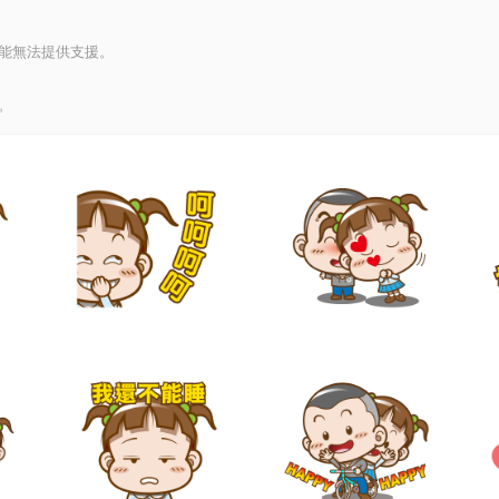
能無法提供支援。
。