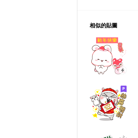
相似的貼圖