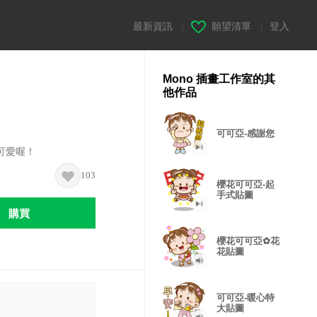
最新資訊
|
願望清單
|
登入
Mono 插畫工作室的其
他作品
可可亞-感謝您
可愛喔！
103
櫻花可可亞-起
手式貼圖
購買
櫻花可可亞✿花
花貼圖
可可亞-暖心特
大貼圖