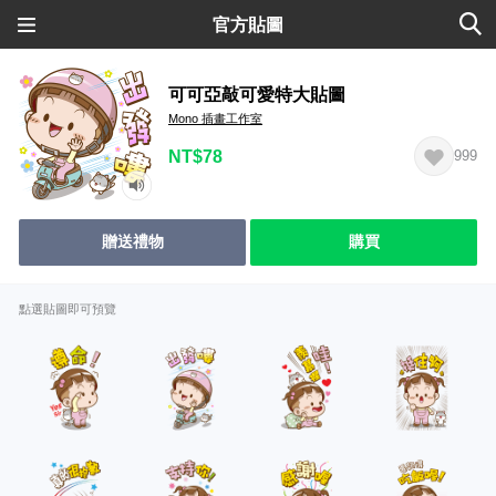
官方貼圖
可可亞敲可愛特大貼圖
Mono 插畫工作室
NT$78
999
贈送禮物
購買
點選貼圖即可預覽