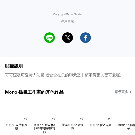
Copyright©MonoStudio
注意事項
貼圖說明
可可亞敲可愛特大貼圖,這套會在您的聊天室中顯示得更大更可愛喔。
Mono 插畫工作室的其他作品
顯示更多
可可亞-表情很有
可可亞♪金勾杯♪
櫻花可可亞-愛你
可可亞-特效貼圖
可可亞＆飯
戲
經典聖誕動態特
喔
子
輯