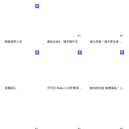
輕鬆面對人生
繽紛女孩4：聊天聊不完
魅力四射！滿天星女孩 全螢幕貼圖
惡魔甜心
可可亞 Baby 2-日常實用貼圖
鮑伯頭女孩 春櫻滿溢！ (台灣/中文)