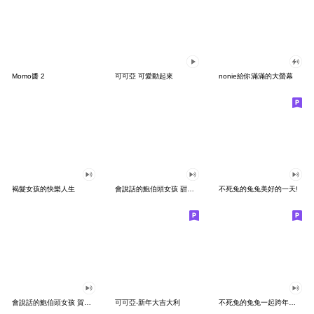
Momo醬 2
可可亞 可愛動起來
nonie給你滿滿的大螢幕
褐髮女孩的快樂人生
會說話的鮑伯頭女孩 甜蜜的耀眼之星
不死兔的兔兔美好的一天!
會說話的鮑伯頭女孩 賀虎年篇
可可亞-新年大吉大利
不死兔的兔兔一起跨年趣(動態有聲)