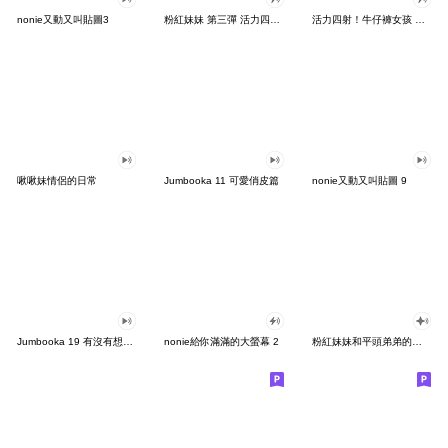
nonie又動又叫貼圖3
粉紅妹妹 第三彈 活力四射！
活力四射！牛仔褲女孩 全螢幕貼圖
啾啾妹情侶的日常
Jumbooka 11 可愛俏皮篇
nonie又動又叫貼圖 9
Jumbooka 19 有沒有想我呀
nonie給你滿滿的大螢幕 2
粉紅妹妹和平頭弟弟的走唱人生 第十彈