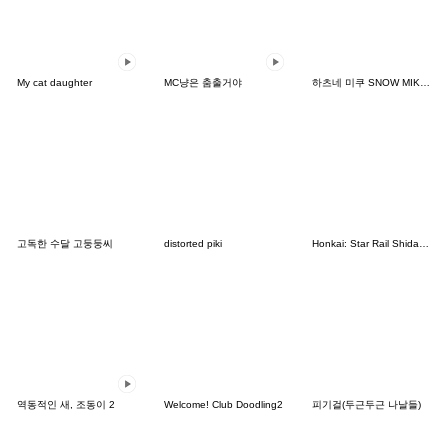
My cat daughter
MC냥은 춤출거야
하츠네 미쿠 SNOW MIKU 컬렉션
고독한 수달 고둥둥씨
distorted piki
Honkai: Star Rail Shidare Chibi Stickers
역동적인 새, 조동이 2
Welcome! Club Doodling2
피기걸(두근두근 나날들)