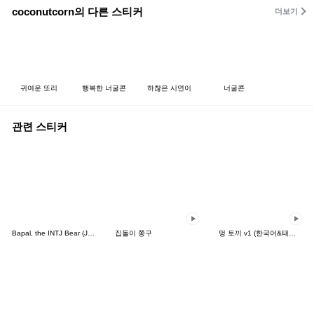
coconutcorn의 다른 스티커
더보기
귀여운 또리
행복한 너굴콘
하찮은 시연이
너굴콘
관련 스티커
Bapal, the INTJ Bear (JPN)
집돌이 쫑구
멍 토끼 v1 (한국어&태국어)