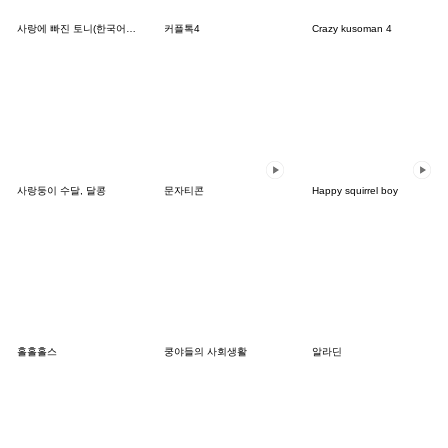
사랑에 빠진 토니(한국어&태국어)
커플톡4
Crazy kusoman 4
사랑둥이 수달, 달콩
문자티콘
Happy squirrel boy
홀홀홀스
쿵야들의 사회생활
알라딘