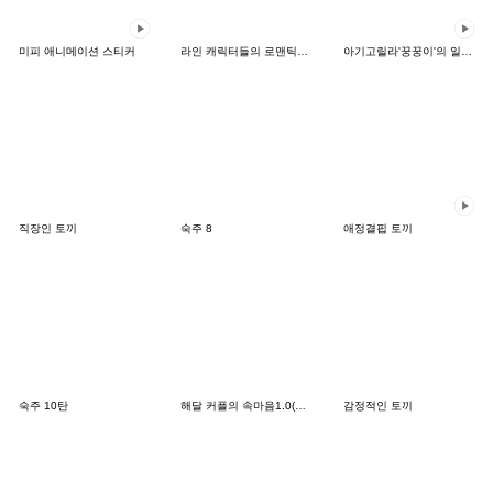
미피 애니메이션 스티커
라인 캐릭터들의 로맨틱한 하루☆
아기고릴라'꿍꿍이'의 일상5
직장인 토끼
숙주 8
애정결핍 토끼
숙주 10탄
해달 커플의 속마음1.0(한국어-태국어)
감정적인 토끼