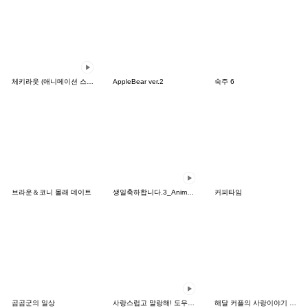
체키라웃 (애니메이션 스티커)
AppleBear ver.2
숙주 6
브라운＆코니 몰래 데이트
생일축하합니다.3_Animated
커피타임
곰곰군의 일상
사랑스럽고 말랑해! 도우도우
해달 커플의 사랑이야기 2.0(한국어일본어)