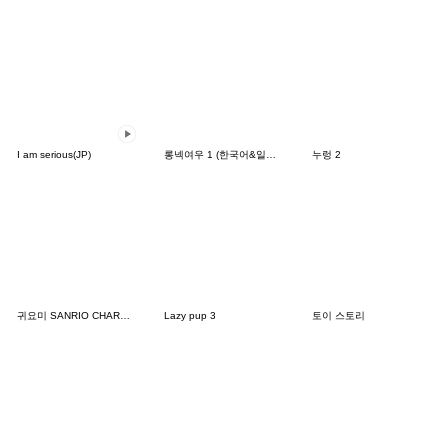
I am serious(JP)
롱넥여우 1 (한국어&일본어)
누렁 2
귀요미 SANRIO CHARACTERS
Lazy pup 3
토이 스토리