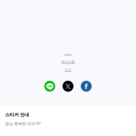
©ddori
주의사항
신고
스티커 안내
항상 행복한 또리^0^