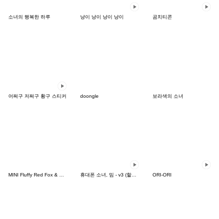
소녀의 행복한 하루
냥이 냥이 냥이 냥이
곰치티콘
어쩌구 저쩌구 황구 스티커
doongle
보라색의 소녀
MINI Fluffy Red Fox & Friends
휴대폰 소녀, 밈 - v3 (할로윈)
ORI-ORI