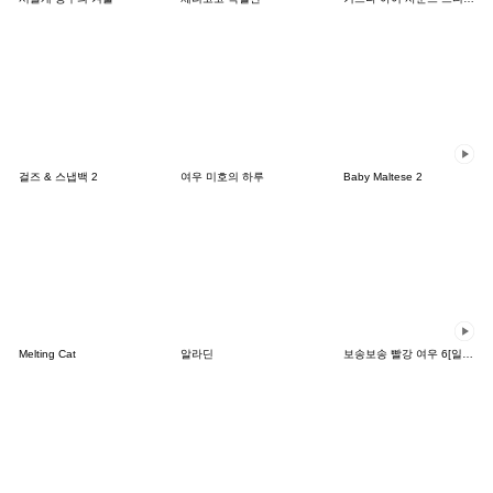
걸즈 & 스냅백 2
여우 미호의 하루
Baby Maltese 2
Melting Cat
알라딘
보송보송 빨강 여우 6[일본어]