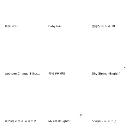
바보 악어
Baby Piki
말랑오리 꾸왁 10
webtoon Change Stiker [ver. 영희]
안녕 카나짱!
Shy Shrimp (English)
하츠네 미쿠 & 피아프로
My cat daughter
오리너구리 카모군