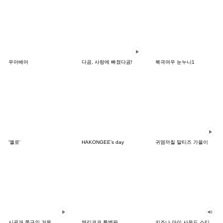
우아베어
다곰, 사랑에 빠졌다곰!
북극여우 눈누니1
'옐로'
HAKONGEE's day
귀염까칠 말티즈 가을이
시골개 쫑구의 겨울
체리코코 특별판
키즈나 아이 사운드 스티커 3