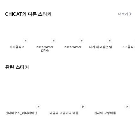
CHICAT의 다른 스티커
더보기
키키홀릭 2
Kiki's Winter
Kiki's Winter
내가 하고싶은 말
모모홀릭 
(JPN)
관련 스티커
판다마우스_애니메이션
다곰과 고양이의 여름
집사와 고양이들