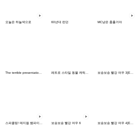
오늘은 하늘색으로
60년대 런던
MC냥은 춤출거야
The terrible presentations Big Ver.
레트로 스타일 동물 캐릭터 2
보송보송 빨강 여우 3[English]
스파클링! 매지컬 뱀파이어 뱃시
보송보송 빨강 여우 6
보송보송 빨강 여우 4[English]