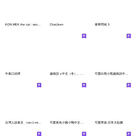
KON MEK the cat : working time (CN - TH)
ChatJeen
泰華問候 3
中泰口頭禪
越南語 v.中文（冬）。大字
可愛白熊小熊越南語中文雙語翻譯2
台灣人說泰文 （ver.1-minimal）
可愛黃色小雞小鴨中文越南文實用對話_3
可愛男孩-日常大貼圖