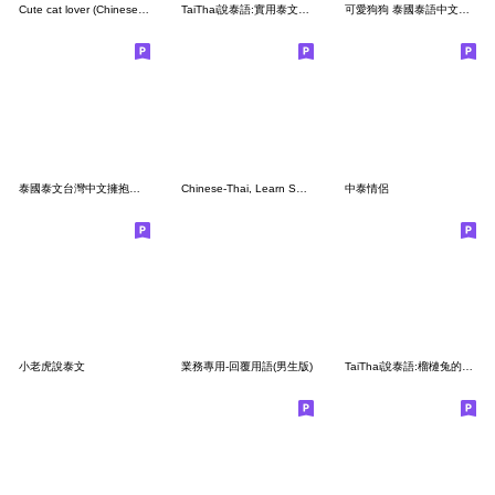
Cute cat lover (Chinese-Thai ver)
TaiThai說泰語:實用泰文用語Vol.1 修正2版
可愛狗狗 泰國泰語中文雙語翻譯
泰國泰文台灣中文擁抱溫暖溫馨安慰拍拍擁抱
Chinese-Thai, Learn Speaking #2(edited)
中泰情侶
小老虎說泰文
業務專用-回覆用語(男生版)
TaiThai說泰語:榴槤兔的泰文日常Vol.1