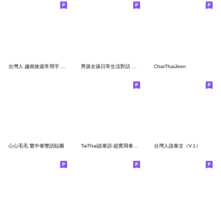
台灣人 越南旅遊常用字 發音拼音
男孩女孩日常生活對話 泰國泰文與中文翻譯3
ChatThaiJeen
心心毛毛 繁中泰雙語貼圖
TaiThai說泰語:超實用泰文生活用語Vol.3
台灣人說泰文（V.1）