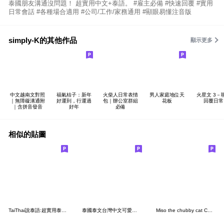
泰國朋友溝通沒問題！ 超實用中文+泰語。 #雇主必備 #快速回覆 #實用
日常會話 #各種場合適用 #公司/工作/家務通用 #顯眼易懂注音版
simply-K的其他作品
顯示更多
中文越南文對照
福氣桔子：新年
火柴人日常表情
男人家庭地位天
火星文 3－
｜無障礙溝通附
好運到，行運過
包｜辦公室群組
花板
回覆日常
｜含拼音發音
好年
必備
相似的貼圖
TaiThai說泰語:超實用泰文生活用語Vol.2
泰國泰文台灣中文可愛貓狗動物圖案實用好用
Miso the chubby cat CN-TH