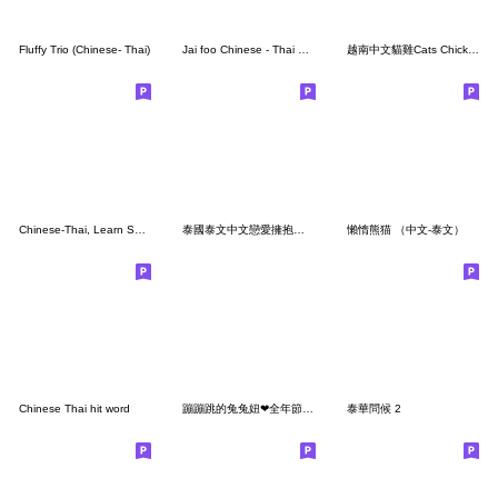
Fluffy Trio (Chinese- Thai)
Jai foo Chinese - Thai Ver.
越南中文貓雞Cats Chicken THAI Việt Nam2
Chinese-Thai, Learn Speaking #1(edited)
泰國泰文中文戀愛擁抱溫暖溫馨拍拍呼呼貓2
懶惰熊猫 （中文-泰文）
Chinese Thai hit word
蹦蹦跳的兔兔妞❤全年節慶祝福大貼圖
泰華問候 2