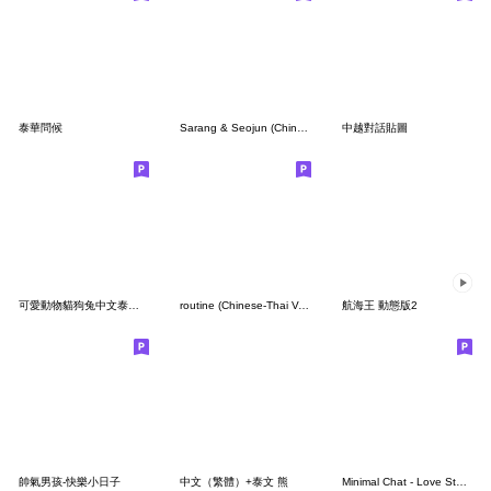
泰華問候
Sarang & Seojun (Chinese - Thai Version)
中越對話貼圖
可愛動物貓狗兔中文泰國泰文3
routine (Chinese-Thai Version)
航海王 動態版2
帥氣男孩-快樂小日子
中文（繁體）+泰文 熊
Minimal Chat - Love Story (Chinese-Thai)