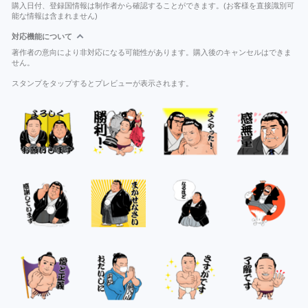
購入日付、登録国情報は制作者から確認することができます。(お客様を直接識別可
能な情報は含まれません)
対応機能について
著作者の意向により非対応になる可能性があります。購入後のキャンセルはできま
せん。
スタンプをタップするとプレビューが表示されます。