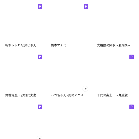
昭和レトロなおじさん
橋本マナミ
大相撲の関取～夏場所～
野村克也・沙知代夫妻のカップルスタンプ
ペコちゃん♪夏のアニメーションスタンプ
千代の富士 ～九重親方～