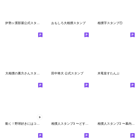
伊勢ヶ濱部屋公式スタンプ 第２弾
おもしろ大相撲スタンプ
相撲字スタンプ①
大相撲の裏方さんスタンプ 第2弾
田中将大 公式スタンプ
木竜皇すたんぷ
動く！野球好きにはコレ！ver.2
相撲人スタンプ3 〜どすこいRGB場所〜
相撲人スタンプ2 〜幕内土俵入り〜