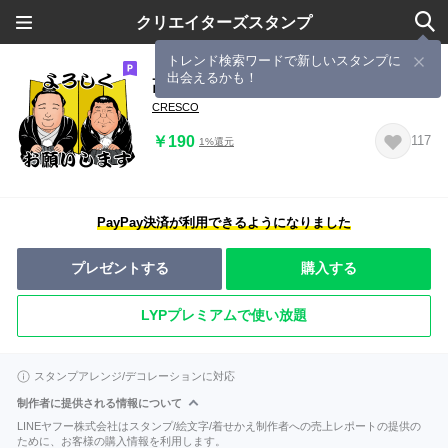
クリエイターズスタンプ
トレンド検索ワードで新しいスタンプに
出会えるかも！
高砂部屋公式スタンプ
CRESCO
￥190
117
1%還元
PayPay決済が利用できるようになりました
プレゼントする
購入する
LYPプレミアムで使い放題
スタンプアレンジ/デコレーションに対応
制作者に提供される情報について
LINEヤフー株式会社はスタンプ/絵文字/着せかえ制作者への売上レポートの提供の
ために、お客様の購入情報を利用します。