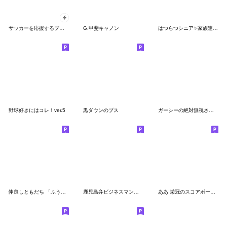
サッカーを応援するブス【実況編】
G.甲斐キャノン
はつらつシニア✨家族連絡スタンプ:男性
野球好きにはコレ！ver.5
黒ダウンのブス
ガーシーの絶対無視させないスタンプ３
仲良しともだち 「ふうくんの日常ことば」
鹿児島弁ビジネスマン真之介
ああ 栄冠のスコアボードは君に輝く