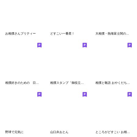
お相撲さんプリティー
どすこい一番星！
大相撲・熱海富士関の癒やしスタンプ
相撲好きのための 日常会話スタンプ２
相撲スタンプ「御役立部屋」
相撲と敬語 おやくだち部屋
野球で元気に
山口弁おとん
ところがどすこい お相撲さんのスタンプ