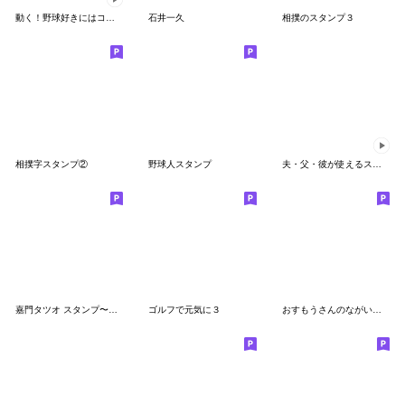
動く！野球好きにはコレ！ver.1
石井一久
相撲のスタンプ３
相撲字スタンプ②
野球人スタンプ
夫・父・彼が使えるスタンプ～夏編～
嘉門タツオ スタンプ〜日常篇〜
ゴルフで元気に３
おすもうさんのながいオフ