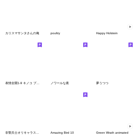
カリスマサンタさんの俺
poultry
Happy Holstein
表情全開1-9 キノコ プレーン
ノワールな夜
夢うつつ
非聖兵士オリキャラスタンプ6
Amazing Bird 10
Green Wrath animated