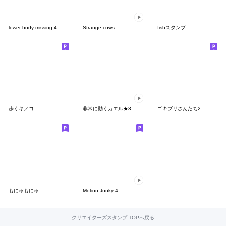
lower body missing 4
Strange cows
fishスタンプ
歩くキノコ
非常に動くカエル★3
ゴキブリさんたち2
もにゅもにゅ
Motion Junky 4
クリエイターズスタンプ TOPへ戻る