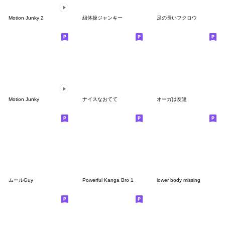
Motion Junky 2
組体操ジャンキー
足の長いフクロウ
Motion Junky
ナイスなおてて
オーガは友達
ムールGuy
Powerful Kanga Bro 1
lower body missing