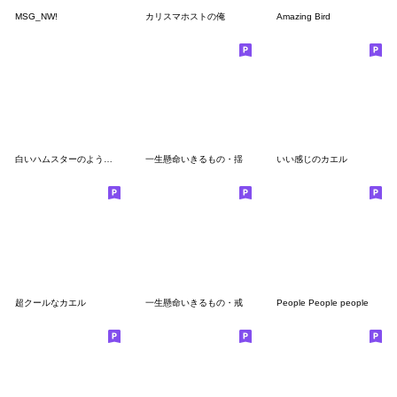
MSG_NW!
カリスマホストの俺
Amazing Bird
白いハムスターのような何か
一生懸命いきるもの・揺
いい感じのカエル
超クールなカエル
一生懸命いきるもの・戒
People People people