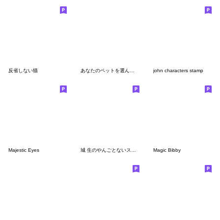
反省しない猫
あなたのペットを選んでください。
john characters stamp
Majestic Eyes
城 生のやんごとないスタンプ
Magic Bibby