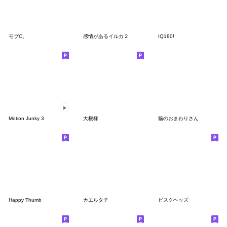
モブC。
感情があるイルカ２
IQ180!
Motion Junky 3
大根様
猫のおまわりさん
Happy Thumb
カエルタチ
ビスクヘッズ