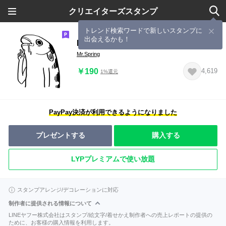
クリエイターズスタンプ
トレンド検索ワードで新しいスタンプに
出会えるかも！
Mr. Spring 2
Mr.Spring
￥190
4,619
1%還元
PayPay決済が利用できるようになりました
プレゼントする
購入する
LYPプレミアムで使い放題
スタンプアレンジ/デコレーションに対応
制作者に提供される情報について
LINEヤフー株式会社はスタンプ/絵文字/着せかえ制作者への売上レポートの提供の
ために、お客様の購入情報を利用します。