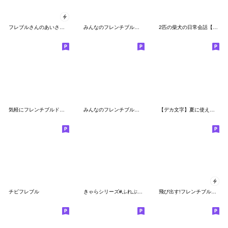
フレブルさんのあいさつスタンプ
みんなのフレンチブルドッグ【お正月】2
2匹の柴犬の日常会話【よく使う言葉】
気軽にフレンチブルドッグ(br) 年末年始編
みんなのフレンチブルドッグ【お正月】
【デカ文字】夏に使えるフレンチブルドッグ
チビフレブル
きゃらシリーズ#ふれぶるブラック【日常】
飛び出す!フレンチブルドッグ