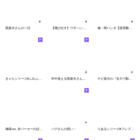
黒柴犬さんの一日
【飛び出す】ウザ～いお猿さんのお正月
極・闇パンダ【使用難易度★★★】
きゃらシリーズ#ふれぶるブラック２
年中使える黒柴犬さんの動くスタンプ
チビ柴犬の『全力で動く』毎日スタンプ
俺様ver. 赤パーカーのぽっちゃりboy③
パグさんの想い‥
りあるシリーズ#フレブル白1【敬語・仕事】