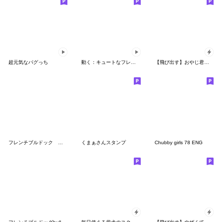
超元気なパグっち
動く：キュートなフレンチブルドッグ
【飛び出す】おやじ君の待ち合わせ
フレンチブルドック 小桃2
くまぁさんスタンプ
Chubby girls 78 ENG