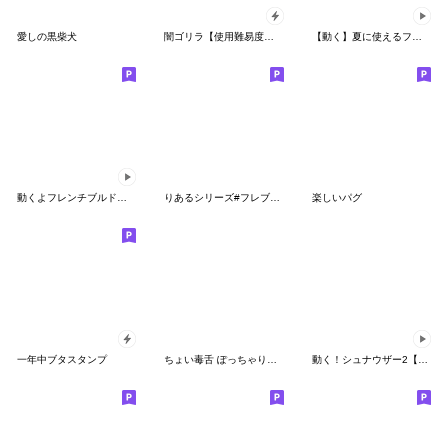
愛しの黒柴犬
闇ゴリラ【使用難易度★★★】
【動く】夏に使えるフレンチブルドッグ
動くよフレンチブルドッグ（お正月と色々）
りあるシリーズ#フレブル黒【敬語・仕事】
楽しいパグ
一年中ブタスタンプ
ちょい毒舌 ぽっちゃりギャルの日常♫
動く！シュナウザー2【敬語】