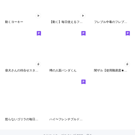
動くヨーキー
【動く】毎日使えるフレンチブルドッグ
フレブル中毒のフレブルスタンプ☆
柴犬さんの待合せスタンプ
噂の人面パンダくん
闇ザル【使用難易度★★★】
怒らないゴリラの毎日スタンプ
ハイ〜フレンチブルドッグ