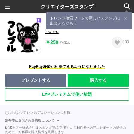
クリエイターズスタンプ
トレンド検索ワードで新しいスタンプに
出会えるかも！
フレブルの動くスタンプ♡ブリンドル
ごんきち
￥250
133
1%還元
PayPay決済が利用できるようになりました
プレゼントする
購入する
LYPプレミアムで使い放題
スタンプアレンジ/デコレーションに対応
制作者に提供される情報について
LINEヤフー株式会社はスタンプ/絵文字/着せかえ制作者への売上レポートの提供の
ために、お客様の購入情報を利用します。