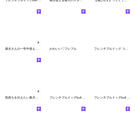
フレンチブルドッグbull hawaiiゆる〜い④
毎日使える柴犬のスタンプ
【飛び出す】ウザくてシュールお猿☆正月
柴犬さんの一年中使えるスタンプ
かわいい♡フレブル
フレンチブルドッグ ココ 第４弾
気持ちを伝えたい柴犬さん
フレンチブルドッグbull hawaiiゆる〜い⑨
フレンチブルドッグbull hawaiiゆる〜い②