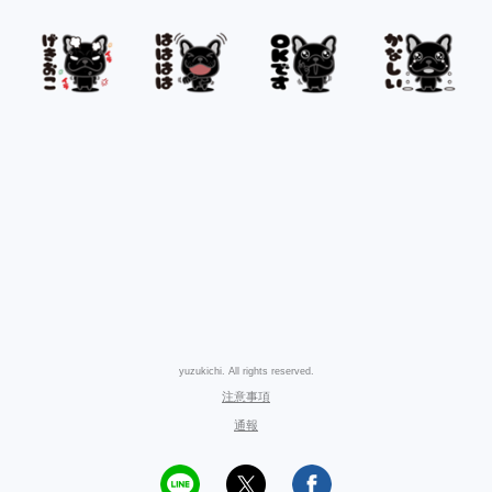
yuzukichi. All rights reserved.
注意事項
通報