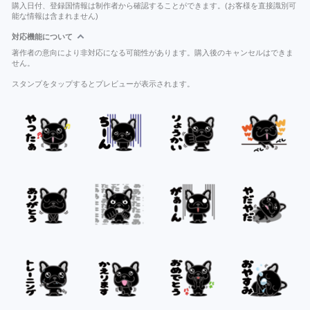
購入日付、登録国情報は制作者から確認することができます。(お客様を直接識別可
能な情報は含まれません)
対応機能について
著作者の意向により非対応になる可能性があります。購入後のキャンセルはできま
せん。
スタンプをタップするとプレビューが表示されます。