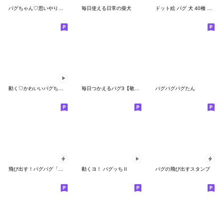
パグちゃん♡思いやりのことば
毎日使える日常の柴犬
ドット絵 パグ 犬 40種 定番
動く♡かわいいパグちゃん♡
毎日つかえるパグ3【敬語】
パグパグパグたん
飛び出す！パグパグ「秋の気配」
動くヨ！ パグッちⅡ
パグの飛び出すスタンプ