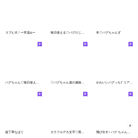
３ブヒ犬！ー常温♨️ー
毎日使える♡パグだじゃれ
冬♡パグちゃんず
パグちゃん♡毎日使える気遣い長文敬語
♡パグちゃん達の連絡スタンプ♡
かわいいパグっち7 リアルだよ！3
超丁寧なぱぐ
カラフルデカ文字♡黒パグちゃん
飛び出す♪ パグ ちゃん♡年末年始