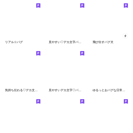
リアル☆パグ
見やすい♡デカ文字パグちゃん
飛び出すパグ犬
気持ち伝わる♡デカ文字パグちゃん
見やすいデカ文字♡パグちゃん
ゆるっとおパグな日常（フォーンver.）