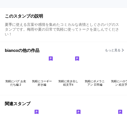
このスタンプの説明
夏季に使える言葉や感情を集めたコミカルな表情としぐさのパグのス
タンプです。梅雨や夏の日常で気軽に使ってトークを楽しんでくださ
い！
biancoの他の作品
もっと見る
気軽にパグ お友
気軽にコーギー
気軽に吹き出し
気軽にポメラニ
気軽にハロ
だち編 2
好き編
絵文字4
アン 日常編
ン 絵文
関連スタンプ