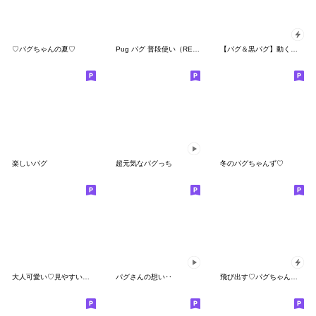
♡パグちゃんの夏♡
Pug パグ 普段使い（REMAKE)
【パグ＆黒パグ】動く！ペットたち
楽しいパグ
超元気なパグっち
冬のパグちゃんず♡
大人可愛い♡見やすいデカ文字♡パグちゃん
パグさんの想い‥
飛び出す♡パグちゃんの日