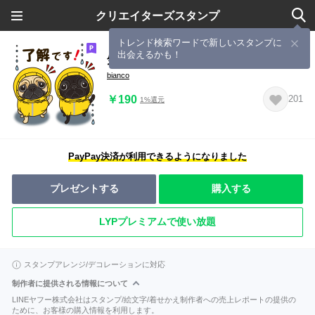
クリエイターズスタンプ
トレンド検索ワードで新しいスタンプに
出会えるかも！
気軽にパグ 夏季編
bianco
￥190
201
1%還元
PayPay決済が利用できるようになりました
プレゼントする
購入する
LYPプレミアムで使い放題
スタンプアレンジ/デコレーションに対応
制作者に提供される情報について
LINEヤフー株式会社はスタンプ/絵文字/着せかえ制作者への売上レポートの提供の
ために、お客様の購入情報を利用します。