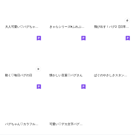
大人可愛い♡パグちゃんmix
きゃらシリーズ#ふれぶるブラック２
飛び出す！パグ2【日常会話】
動く♡毎日パグの日
懐かしい言葉♡パグさん
ぱぐのやさしさスタンプ♡
パグちゃん♡カラフルふきだし
可愛い♡デカ文字パグちゃん