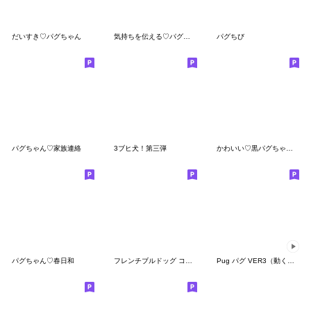
だいすき♡パグちゃん
気持ちを伝える♡パグちゃん
パグちび
パグちゃん♡家族連絡
3ブヒ犬！第三弾
かわいい♡黒パグちゃん♡
パグちゃん♡春日和
フレンチブルドッグ ココ 第４弾
Pug パグ VER3（動くダジャレ)