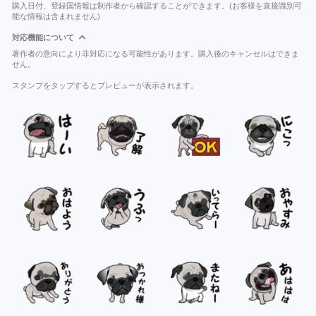
購入日付、登録国情報は制作者から確認することができます。(お客様を直接識別可
能な情報は含まれません)
対応機能について
著作者の意向により非対応になる可能性があります。購入後のキャンセルはできま
せん。
スタンプをタップするとプレビューが表示されます。