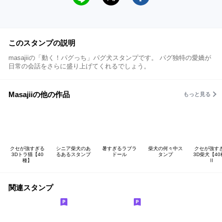
このスタンプの説明
masajiiの「動く！パグっち」パグ犬スタンプです。 パグ独特の愛嬌が
日常の会話をさらに盛り上げてくれるでしょう。
Masajiiの他の作品
もっと見る
クセが強すぎる
シニア柴犬のあ
暑すぎるラブラ
柴犬の何々中ス
クセが強す
3Dトラ猫【40
るあるスタンプ
ドール
タンプ
3D柴犬【40
種】
Ⅱ
関連スタンプ