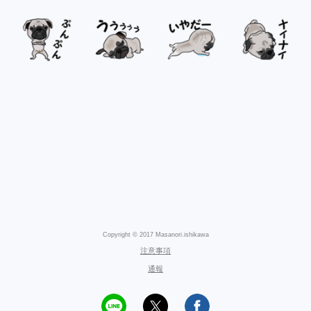
Copyright © 2017 Masanori.ishikawa
注意事項
通報