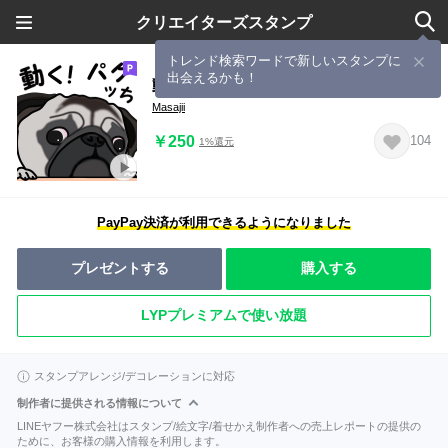
クリエイターズスタンプ
トレンド検索ワードで新しいスタンプに
出会えるかも！
動く！パグっち
Masajii
￥250
104
1%還元
PayPay決済が利用できるようになりました
プレゼントする
購入する
LYPプレミアムで使い放題
スタンプアレンジ/デコレーションに対応
制作者に提供される情報について
LINEヤフー株式会社はスタンプ/絵文字/着せかえ制作者への売上レポートの提供の
ために、お客様の購入情報を利用します。