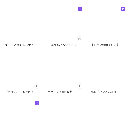
ず～っと使える♡ナチュラルガール
しゃべるパペットスンスン（HAPPY）
【トークの始まりに】ゆるカワ♪スヌーピー
「もういい！もどれ！ピカチュウ！」
ポケモン！×可哀想に！ ムチっとスタンプ
絵本「パンどろぼう」