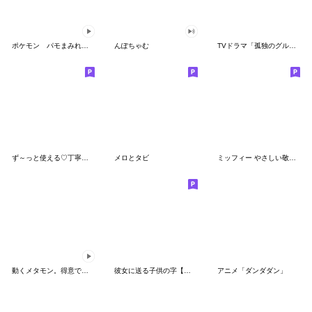
ポケモン パモまみれスタンプ
んぽちゃむ
TVドラマ「孤独のグルメ」
ず～っと使える♡丁寧な敬語お辞儀スタンプ
メロとタビ
ミッフィー やさしい敬語スタンプ
動くメタモン。得意でも苦手でもへんしん！
彼女に送る子供の字【カップル・彼氏】
アニメ「ダンダダン」