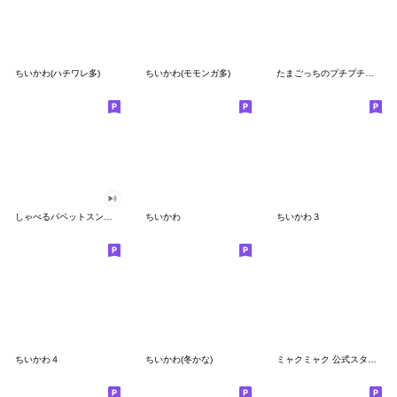
ちいかわ(ハチワレ多)
ちいかわ(モモンガ多)
たまごっちのプチプチおみせっち
しゃべるパペットスンスン
ちいかわ
ちいかわ３
ちいかわ４
ちいかわ(冬かな)
ミャクミャク 公式スタンプ第２弾