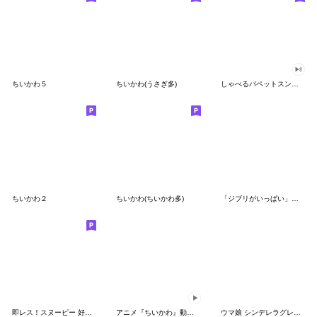
ちいかわ５
ちいかわ(うさぎ多)
しゃべるパペットスンスン（GOOD）
ちいかわ２
ちいかわ(ちいかわ多)
「ジブリがいっぱい」スタンプ
即レス！スヌーピー 好印象な長文スタンプ
アニメ『ちいかわ』動くLINEスタンプ vol.1
ウマ娘 シンデレラグレイ かんたんオグリ