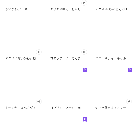
ちいかわ(ピース)
ぐりぐり動く！おかしなポケモンスタンプ
アニメ25周年!使えるONE PIECEスタンプ
アニメ『ちいかわ』動くLINEスタンプ vol.2
コダック、ノーてんきに悩み中！
ハローキティ ギャルバイブス♡
またまたしゃべるゾ！クレヨンしんちゃん
ゴブリン・ノーム・ホーン
ずっと使える！スヌーピーのグリーティング