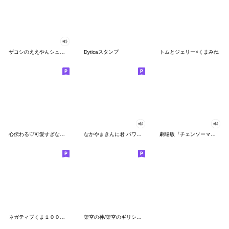
ザコシのええやんシューシュースタンプ
Dyticaスタンプ
トムとジェリー×くまみね
心伝わる♡可愛すぎない大人の長文スタンプ
なかやまきんに君 パワー!!スタンプ
劇場版『チェンソーマン レゼ篇』
ネガティブくま１００％ 憂鬱な一日
架空の神/架空のギリシャ神話